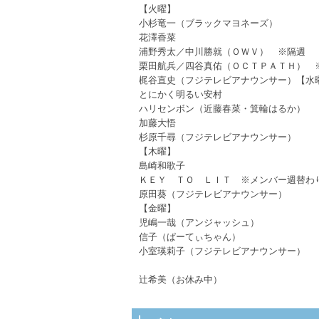
【火曜】
小杉竜一（ブラックマヨネーズ）
花澤香菜
浦野秀太／中川勝就（ＯＷＶ） ※隔週
栗田航兵／四谷真佑（ＯＣＴＰＡＴＨ）
梶谷直史（フジテレビアナウンサー）【水
とにかく明るい安村
ハリセンボン（近藤春菜・箕輪はるか）
加藤大悟
杉原千尋（フジテレビアナウンサー）
【木曜】
島崎和歌子
ＫＥＹ ＴＯ ＬＩＴ ※メンバー週替
原田葵（フジテレビアナウンサー）
【金曜】
児嶋一哉（アンジャッシュ）
信子（ぱーてぃちゃん）
小室瑛莉子（フジテレビアナウンサー）
辻希美（お休み中）