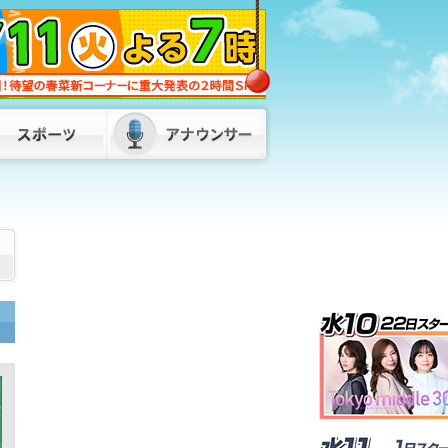
福岡県・福岡市・北九州市が「副首都」
指定目指し初の連絡会議 服部知事「県
内の市町村、経済界の皆さんとも力を合
わせて」
2026/08/07 17:50
松尾県議が自民県議団の会長を辞任 後
任は8月10日に選挙で決定へ 福岡県議
会
2026/08/07 17:00
SNSで知り合った“投資家”の話を信じ…
4900万円超だまし取られる 30代女性
が被害 山口・下関市
2026/08/07
17:00
72歳男がスーツ姿で正社員装い…デパー
トのバックヤードで“窃盗”繰り返した
か 全国10都府県で400万円超の被害
福岡県警
2026/08/07 18:55