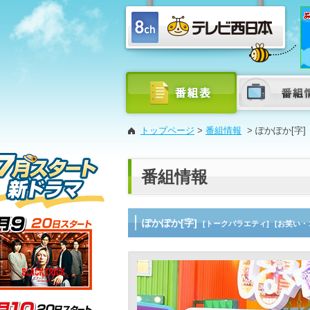
トップページ
>
番組情報
>
ぽかぽか[字]
番組情報
ぽかぽか[字]
[トークバラエティ]
[お笑い・