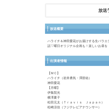
放送予定
放送概要
ハライチ＆神田愛花がお届けする生バラエ
話▽曜日オリジナル企画も！楽しいお昼を
出演者情報
【ＭＣ】
ハライチ（岩井勇気・澤部佑）
神田愛花
【月曜】
伊集院光
横澤夏子
松田元太（Ｔｒａｖｉｓ Ｊａｐａｎ）
松崎涼佳（フジテレビアナウンサー）