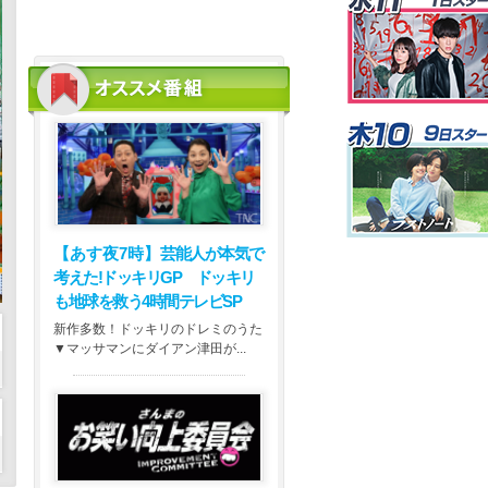
【あす夜7時】
芸能人が本気で
考えた!ドッキリGP ドッキリ
も地球を救う4時間テレビSP
新作多数！ドッキリのドレミのうた
▼マッサマンにダイアン津田が...