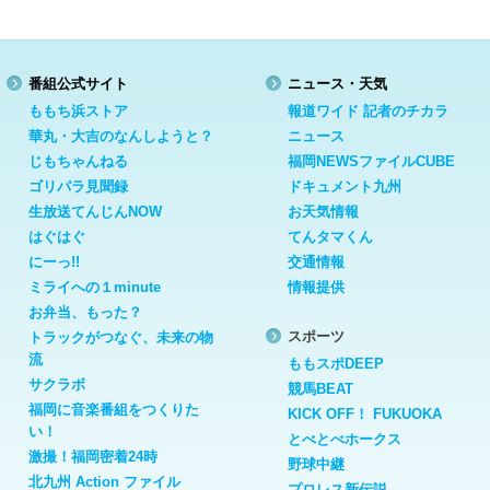
番組公式サイト
ニュース・天気
ももち浜ストア
報道ワイド 記者のチカラ
華丸・大吉のなんしようと？
ニュース
じもちゃんねる
福岡NEWSファイルCUBE
ゴリパラ見聞録
ドキュメント九州
生放送てんじんNOW
お天気情報
はぐはぐ
てんタマくん
にーっ!!
交通情報
ミライへの１minute
情報提供
お弁当、もった？
スポーツ
トラックがつなぐ、未来の物
流
ももスポDEEP
サクラボ
競馬BEAT
福岡に音楽番組をつくりた
KICK OFF！ FUKUOKA
い！
とべとべホークス
激撮！福岡密着24時
野球中継
北九州 Action ファイル
プロレス新伝説