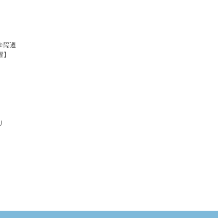
 ※隔週
曜】
わり