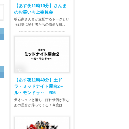
【あす夜11時10分】
さんま
のお笑い向上委員会
明石家さんまが支配するトークとい
う戦場に望む者たちの熾烈な戦...
裏
【あす夜11時40分】
土ド
ラ・ミッドナイト屋台2～
ル・モンドゥ～ #06
天才シェフと落ちこぼれ僧侶が営む
あの屋台が帰ってくる！今度は...