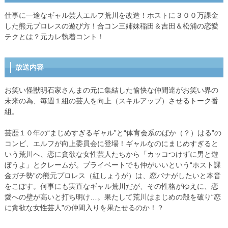
仕事に一途なギャル芸人エルフ荒川を改造！ホストに３００万課金
した熊元プロレスの遊び方！合コン三姉妹稲田＆吉田＆松浦の恋愛
テクとは？元カレ執着コント！
放送内容
お笑い怪獣明石家さんまの元に集結した愉快な仲間達がお笑い界の
未来の為、毎週１組の芸人を向上（スキルアップ）させるトーク番
組。
芸歴１０年の“まじめすぎるギャル”と“体育会系のばか（？）はる”の
コンビ、エルフが向上委員会に登場！ギャルなのにまじめすぎると
いう荒川へ、恋に貪欲な女性芸人たちから「カッコつけずに男と遊
ぼうよ」とクレームが。プライベートでも仲がいいという“ホスト課
金ガチ勢”の熊元プロレス（紅しょうが）は、恋バナがしたいと本音
をこぼす。何事にも実直なギャル荒川だが、その性格がゆえに、恋
愛への壁が高いと打ち明け…。果たして荒川はまじめの殻を破り“恋
に貪欲な女性芸人”の仲間入りを果たせるのか！？