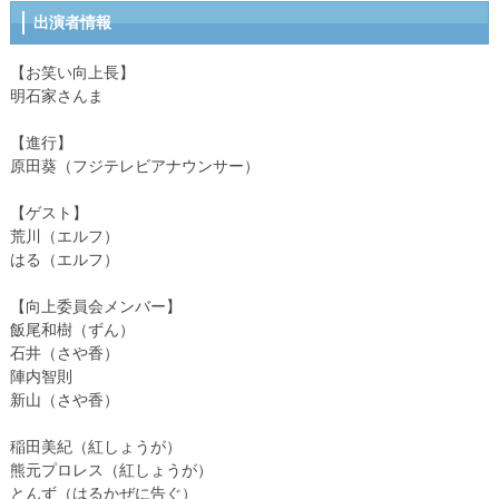
出演者情報
【お笑い向上長】
明石家さんま
【進行】
原田葵（フジテレビアナウンサー）
【ゲスト】
荒川（エルフ）
はる（エルフ）
【向上委員会メンバー】
飯尾和樹（ずん）
石井（さや香）
陣内智則
新山（さや香）
稲田美紀（紅しょうが）
熊元プロレス（紅しょうが）
とんず（はるかぜに告ぐ）