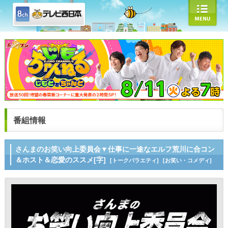
番組情報
さんまのお笑い向上委員会▼仕事に一途なエルフ荒川に合コン
＆ホスト＆恋愛のススメ[字]
[トークバラエティ]
[お笑い・コメディ]