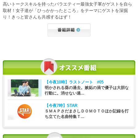
高いトークスキルを持ったバラエティー最強女子軍がゲストを自ら
取材！女子達が「ひっかかったところ」をテーマにゲストを深掘
り！きっと皆さんも共感するはず！
【今夜10時】
ラストノート #05
明かされる葵の過去。嫉妬の渦で優子は大胆な
行動に。消せない過...
【今夜7時】
STAR
ＳＭＡＰさだまさしＤＯＭＯＴＯほか記録を打
ち立てた名曲特集Ｔ...