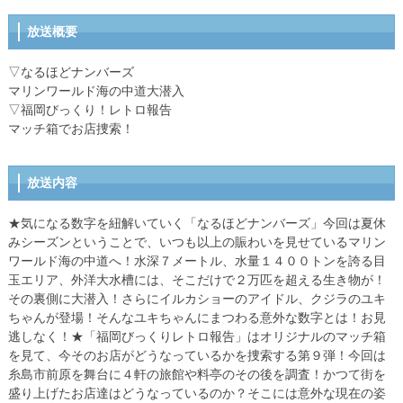
放送概要
▽なるほどナンバーズ
マリンワールド海の中道大潜入
▽福岡びっくり！レトロ報告
マッチ箱でお店捜索！
放送内容
★気になる数字を紐解いていく「なるほどナンバーズ」今回は夏休
みシーズンということで、いつも以上の賑わいを見せているマリン
ワールド海の中道へ！水深７メートル、水量１４００トンを誇る目
玉エリア、外洋大水槽には、そこだけで２万匹を超える生き物が！
その裏側に大潜入！さらにイルカショーのアイドル、クジラのユキ
ちゃんが登場！そんなユキちゃんにまつわる意外な数字とは！お見
逃しなく！★「福岡びっくりレトロ報告」はオリジナルのマッチ箱
を見て、今そのお店がどうなっているかを捜索する第９弾！今回は
糸島市前原を舞台に４軒の旅館や料亭のその後を調査！かつて街を
盛り上げたお店達はどうなっているのか？そこには意外な現在の姿