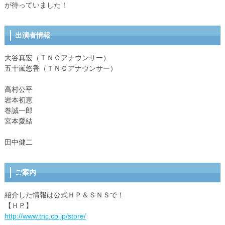
が待っていました！
出演者情報
大谷真宏（ＴＮＣアナウンサー）
五十嵐悠香（ＴＮＣアナウンサー）
高村公平
岩本初恵
巻誠一郎
宮本愛結
田中健二
ご案内
紹介した情報は公式ＨＰ＆ＳＮＳで！
【ＨＰ】
http://www.tnc.co.jp/store/