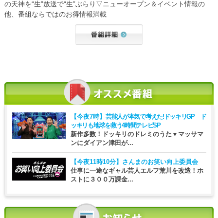
の天神を“生”放送で“生”ぶらり▽ニューオープン＆イベント情報の
他、番組ならではのお得情報満載
【今夜7時】
芸能人が本気で考えた!ドッキリGP ド
ッキリも地球を救う4時間テレビSP
新作多数！ドッキリのドレミのうた▼マッサマ
ンにダイアン津田が...
【今夜11時10分】
さんまのお笑い向上委員会
仕事に一途なギャル芸人エルフ荒川を改造！ホ
ストに３００万課金...