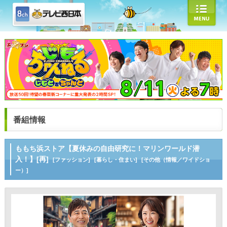
番組情報
ももち浜ストア【夏休みの自由研究に！マリンワールド潜
入！】[再]
[ファッション]
[暮らし・住まい]
[その他（情報／ワイドショ
ー）]