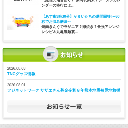
（延長の場合あり） 新時代到来！シーズンカレ
ンダーの移行によ...
【あす夜9時30分】
かまいたちの瞬間回答!～60
秒でお悩み解決～
焼肉きんぐでラザニア？卵焼き？最強アレンジ
レシピ＆丸亀製麺裏...
2026.08.03
TNCグッズ情報
2026.08.01
フジネットワーク サザエさん募金令和８年熊本地震被災地救援