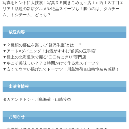
写真をヒントに大捜索！写真ＤＥ聞きこめぇ～店ｉｎ西１８丁目エ
リア！話題の新店グルメや絶品スイーツも！勝つのは、タカチー
ム、トシチーム、どっち？
放送内容
▼２種類の部位を楽しむ“贅沢牛重”とは…？
▼アート×ダイニング！お酒がすすむ“前菜の玉手箱”
▼極上の北海道米で握る“〇〇おにぎり”専門店
▼冬こそ美味しい？７２時間かけて作る氷スイーツ？
▼安くてウマい揚げたてドーナツ！川島海荷＆山崎怜奈も感動！
出演者情報
タカアンドトシ・川島海荷・山崎怜奈
お知らせ