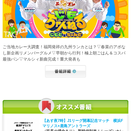
ご当地カレー大調査！福岡発祥の九州ランカとは？▽春菜のアポな
し新企画リメンバーグルメ▽早朝から行列！極上朝ごはん＆コスパ
最強パン▽マルシィ新曲完成！重大発表も
【あす夜7時】
J1リーグ開幕記念マッチ 横浜F
マリノス×鹿島アントラーズ