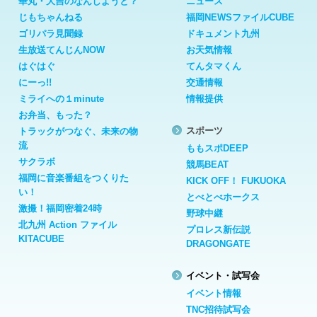
華丸・大吉のなんしようと？
ニュース
じもちゃんねる
福岡NEWSファイルCUBE
ゴリパラ見聞録
ドキュメント九州
生放送てんじんNOW
お天気情報
はぐはぐ
てんタマくん
にーっ!!
交通情報
ミライへの１minute
情報提供
お弁当、もった？
スポーツ
トラックがつなぐ、未来の物
流
ももスポDEEP
サクラボ
競馬BEAT
福岡に音楽番組をつくりた
KICK OFF！ FUKUOKA
い！
とべとべホークス
激撮！福岡密着24時
野球中継
北九州 Action ファイル
プロレス新伝説
KITACUBE
DRAGONGATE
イベント・試写会
イベント情報
TNC招待試写会