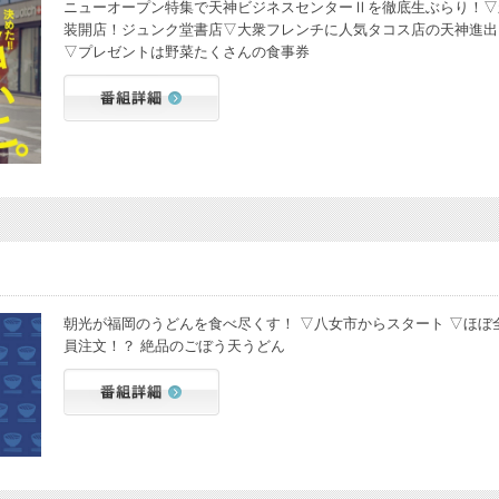
ニューオープン特集で天神ビジネスセンターⅡを徹底生ぶらり！▽
装開店！ジュンク堂書店▽大衆フレンチに人気タコス店の天神進出
▽プレゼントは野菜たくさんの食事券
朝光が福岡のうどんを食べ尽くす！ ▽八女市からスタート ▽ほぼ
員注文！？ 絶品のごぼう天うどん