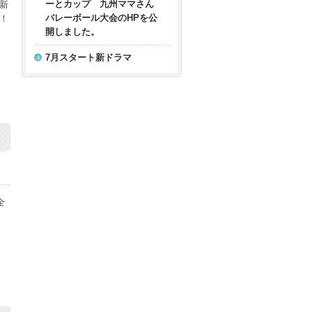
ーとカップ 九州ママさん
新
バレーボール大会のHPを公
！
開しました。
7月スタート新ドラマ
全