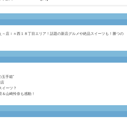
ぇ～店ｉｎ西１８丁目エリア！話題の新店グルメや絶品スイーツも！勝つの
？
の玉手箱”
門店
スイーツ？
荷＆山崎怜奈も感動！