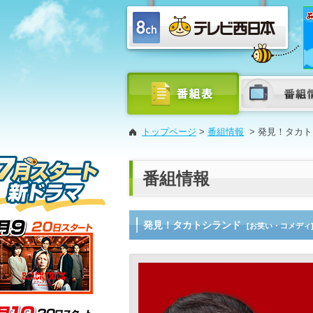
トップページ
>
番組情報
>
発見！タカト
番組情報
発見！タカトシランド
[お笑い・コメディ