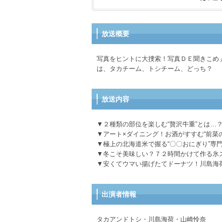
放送概要
写真をヒントに大捜索！写真ＤＥ聞きこめ
は、タカチーム、トシチーム、どっち？
放送内容
▼２種類の部位を楽しむ“贅沢牛重”とは…
▼アート×ダイニング！お酒がすすむ“前菜
▼極上の北海道米で握る“〇〇おにぎり”専
▼冬こそ美味しい？７２時間かけて作る氷
▼安くてウマい揚げたてドーナツ！川島海
出演者情報
タカアンドトシ・川島海荷・山崎怜奈