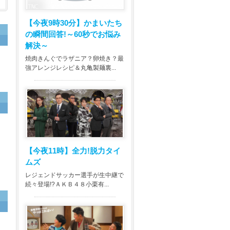
【今夜9時30分】
かまいたち
の瞬間回答!～60秒でお悩み
解決～
焼肉きんぐでラザニア？卵焼き？最
強アレンジレシピ＆丸亀製麺裏...
【今夜11時】
全力!脱力タイ
ムズ
レジェンドサッカー選手が生中継で
続々登場!?ＡＫＢ４８小栗有...