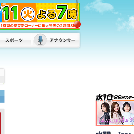
名刺代わりに”自分の顔”チョコ 人気
「ネジチョコ」の会社が新たに開発
「顔も覚えてもらい食べてもらえる」
すでに多くの企業から注文 福岡・北九
州市
2026/08/07 16:00
【一覧】お盆の高速道路の渋滞予測を見
直し 地震による通行止めで東九州道・
大分道で新たに渋滞も「不要不急の移動
控えて」
2026/08/07 16:00
県議会との“悪しき慣行”見直し 口利き
や不当要求から職員守る条例を提案へ
パーティー券購入問題などを受け 福岡
2026/08/07 11:55
SNSで知り合った“投資家”の話を信じ…
4900万円超だまし取られる 30代女性
が被害 山口・下関市
2026/08/07
17:00