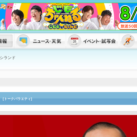
シランド
]
[トークバラエティ]