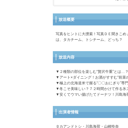
放送概要
写真をヒントに大捜索！写真ＤＥ聞きこめ
は、タカチーム、トシチーム、どっち？
放送内容
▼２種類の部位を楽しむ“贅沢牛重”とは…
▼アート×ダイニング！お酒がすすむ“前菜
▼極上の北海道米で握る“〇〇おにぎり”専
▼冬こそ美味しい？７２時間かけて作る氷
▼安くてウマい揚げたてドーナツ！川島海
出演者情報
タカアンドトシ・川島海荷・山崎怜奈