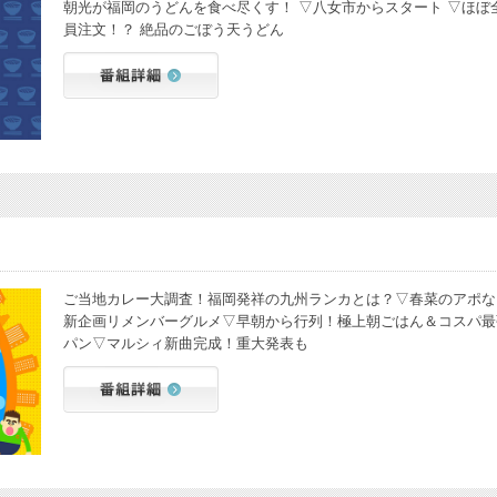
朝光が福岡のうどんを食べ尽くす！ ▽八女市からスタート ▽ほぼ
員注文！？ 絶品のごぼう天うどん
ご当地カレー大調査！福岡発祥の九州ランカとは？▽春菜のアポな
新企画リメンバーグルメ▽早朝から行列！極上朝ごはん＆コスパ最
パン▽マルシィ新曲完成！重大発表も