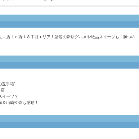
ぇ～店ｉｎ西１８丁目エリア！話題の新店グルメや絶品スイーツも！勝つの
？
の玉手箱”
門店
スイーツ？
荷＆山崎怜奈も感動！