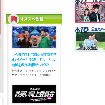
【今夜7時】
芸能人が本気で考
えた!ドッキリGP ドッキリも
地球を救う4時間テレビSP
新作多数！ドッキリのドレミのうた
▼マッサマンにダイアン津田が...