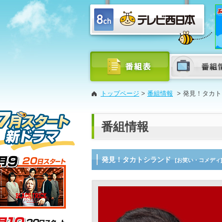
トップページ
>
番組情報
>
発見！タカト
番組情報
発見！タカトシランド
[お笑い・コメディ