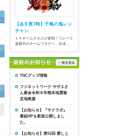
【あす夜7時】
千鳥の鬼レン
チャン
１４チーム５６人が参戦！リレー２
連覇中のチームワタナベ…水泳...
TNCグッズ情報
フジネットワーク サザエさ
ん募金令和８年熊本地震被
災地救援
【お知らせ】『サクラボ』
番組HPを新規公開しまし
た。
【お知らせ】第52回 愛しと