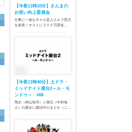
【今夜11時10分】
さんまの
お笑い向上委員会
仕事に一途なギャル芸人エルフ荒川
を改造！ホストに３００万課金...
【今夜11時40分】
土ドラ・
ミッドナイト屋台2～ル・モ
ンドゥ～ #06
翔太（神山智洋）と輝元（中村海
人）の屋台に婚活中のまどか（二...