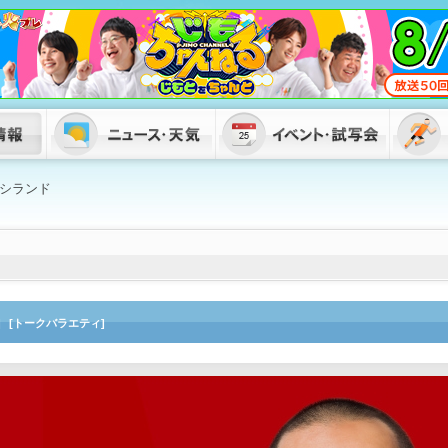
シランド
]
[トークバラエティ]