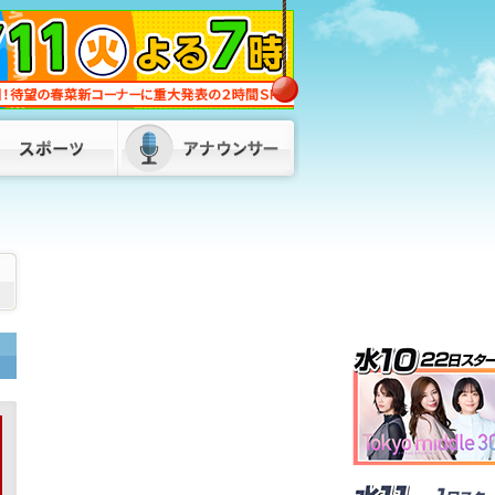
発言は「きれいに切り取られた」…地震
直後のパーティー開催「やって良かっ
た」松尾統章県議 お車代「もらってな
いものはもらってない」福岡
2026/08/08 06:00
72歳男がスーツ姿で正社員装い…デパー
トのバックヤードで“窃盗”繰り返した
か 全国10都府県で400万円超の被害
福岡県警
2026/08/07 18:55
蔵内議長の“ネパールは天国”発言に服部
知事「県民に丁寧な説明が必要」 金銭
授受疑惑も「疑念や不信は解かれていな
い」 福岡
2026/08/07 18:00
「何も言いたくない」と黙秘も “酒酔
い運転”相次ぎ男2人を逮捕 福岡・須
恵町と太宰府市
2026/08/08 14:30