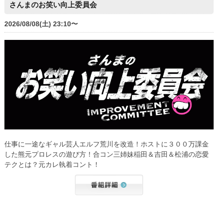
さんまのお笑い向上委員会
2026/08/08(土) 23:10〜
仕事に一途なギャル芸人エルフ荒川を改造！ホストに３００万課金
した熊元プロレスの遊び方！合コン三姉妹稲田＆吉田＆松浦の恋愛
テクとは？元カレ執着コント！