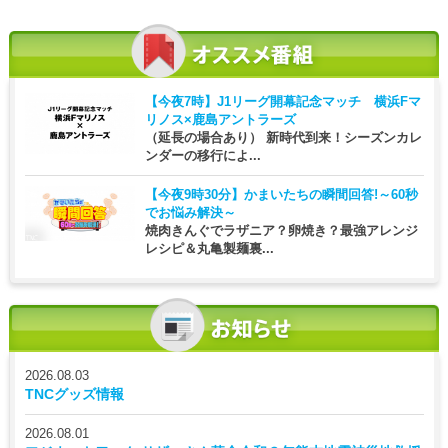
【今夜7時】
J1リーグ開幕記念マッチ 横浜Fマ
リノス×鹿島アントラーズ
（延長の場合あり） 新時代到来！シーズンカレ
ンダーの移行によ...
【今夜9時30分】
かまいたちの瞬間回答!～60秒
でお悩み解決～
焼肉きんぐでラザニア？卵焼き？最強アレンジ
レシピ＆丸亀製麺裏...
2026.08.03
TNCグッズ情報
2026.08.01