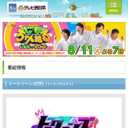
番組情報
トークィーンズ[字]
[トークバラエティ]