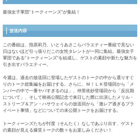
最強女子軍団“トークィーンズ”が集結！
放送内容
この番組は、指原莉乃、いとうあさこらバラエティー番組で見ない
日はないほど引っ張りだこの女性タレントが一同に集結。最強女子
軍団である“トークィーンズ”を結成し、ゲストの素顔や新たな魅力を
引き出すバラエティー。
今週は、過去の放送回に登場したゲストのトークの中から選りすぐ
りのトーク総集編をお届けする。さらに、Ｍ！ＬＫ登場回から「メ
ンバーの中で一番ヤバすぎるのは」、仲里依紗登場回から「反抗期
について」、そして映画公開記念で来日した際に出演したメリル・
ストリープ＆アン・ハサウェイらの放送回から「激レア過ぎるプラ
イベート事情」などについての未公開トークをお届けする。
トークィーンズたちが忖度（そんたく）なしであぶり出す、ゲスト
の素顔が見える爆笑トークの数々をお楽しみください！