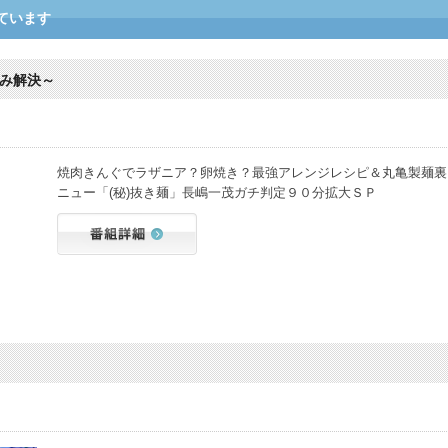
ています
み解決～
焼肉きんぐでラザニア？卵焼き？最強アレンジレシピ＆丸亀製麺裏
ニュー「(秘)抜き麺」長嶋一茂ガチ判定９０分拡大ＳＰ