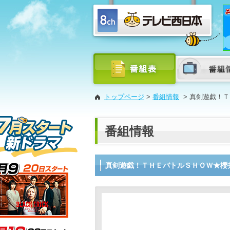
トップページ
>
番組情報
>
真剣遊戯！Ｔ
番組情報
真剣遊戯！ＴＨＥバトルＳＨＯＷ★櫻