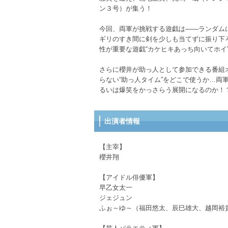
ン３号）が集う！
今回、両軍が挑戦する遊戯は――ランダム
ギリのすき間に剣を少しも当てずに振り下
性が重要な遊戯“カケヒキあっち向いてホイ
さらに櫻井が助っ人として参加できる番組
らない“助っ人タイム”をどこで使うか…
るいは爆笑をかっさらう展開になるのか！
出演者情報
【主宰】
櫻井翔
【アイドル俳優軍】
早乙女太一
ジェジュン
ふぉ～ゆ～（福田悠太、辰巳雄大、越岡