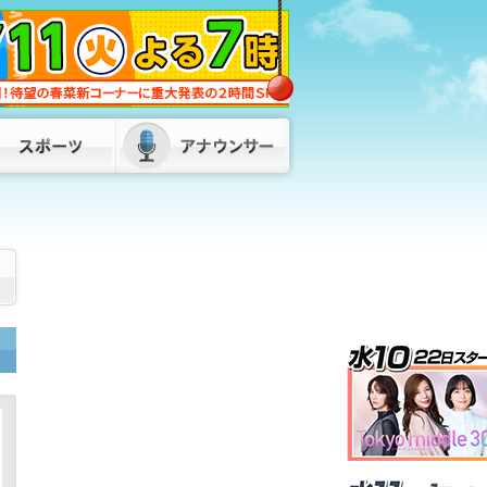
「ネパールは天国」蔵内議長の発言が波
紋 維新・吉村代表「福岡県議会改革を
公約に」 県外の議長も「本当に配慮に
欠けている」
2026/08/06 18:45
「閉める店は増えるのでは」食料品消費
税“1%減税” 外食業界から懸念の声 ス
ーパーは「値札の付け替えが大変」 福
岡
2026/08/06 18:20
]
キットづくりで学ぶ超小型人工衛星 高
校生30人が参加「将来はJAXAで仕事し
たい」 九州工業大学でワークショッ
プ 福岡
2026/08/06 17:50
「倉庫から爆発音」目撃者から通報 倉
庫と住宅計4棟を全焼 1棟は空き家との
情報も 福岡・柳川市
2026/08/06
19:20