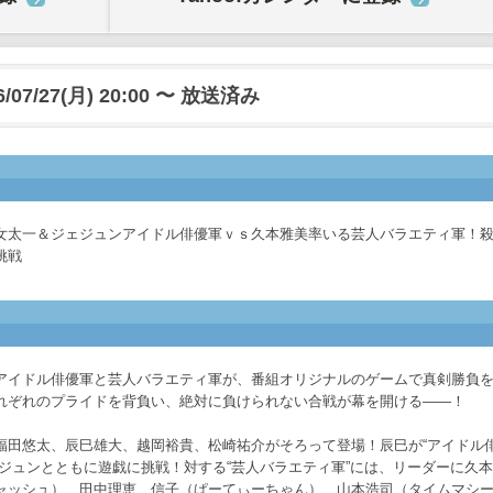
6/07/27(月) 20:00 〜 放送済み
女太一＆ジェジュンアイドル俳優軍ｖｓ久本雅美率いる芸人バラエティ軍！
挑戦
アイドル俳優軍と芸人バラエティ軍が、番組オリジナルのゲームで真剣勝負
れぞれのプライドを背負い、絶対に負けられない合戦が幕を開ける――！
福田悠太、辰巳雄大、越岡裕貴、松崎祐介がそろって登場！辰巳が“アイドル
ジュンとともに遊戯に挑戦！対する“芸人バラエティ軍”には、リーダーに久本
ャッシュ）、田中理恵、信子（ぱーてぃーちゃん）、山本浩司（タイムマシ