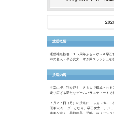
202
放送概要
運動神経抜群！１５周年ふぉ～ゆ～＆早乙
陣の名人・早乙女太一すき間スラッシュ初
放送内容
主宰に櫻井翔を迎え、各６人で構成される
繰り広げる新たなゲームバラエティー！そ
７月２７日（月）の放送に、ふぉ～ゆ～・
優軍”のリーダーとなり、早乙女太一、ジェ
雅美を迎え、菊地亜美、児嶋一哉（アンジ