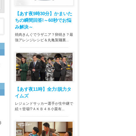
【あす夜9時30分】
かまいた
ちの瞬間回答!～60秒でお悩
み解決～
焼肉きんぐでラザニア？卵焼き？最
強アレンジレシピ＆丸亀製麺裏...
殺
【あす夜11時】
全力!脱力タ
イムズ
レジェンドサッカー選手が生中継で
を
続々登場!?ＡＫＢ４８小栗有...
俳
ー