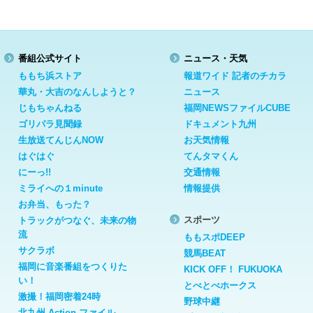
番組公式サイト
ニュース・天気
ももち浜ストア
報道ワイド 記者のチカラ
華丸・大吉のなんしようと？
ニュース
じもちゃんねる
福岡NEWSファイルCUBE
ゴリパラ見聞録
ドキュメント九州
生放送てんじんNOW
お天気情報
はぐはぐ
てんタマくん
にーっ!!
交通情報
ミライへの１minute
情報提供
お弁当、もった？
スポーツ
トラックがつなぐ、未来の物
流
ももスポDEEP
サクラボ
競馬BEAT
福岡に音楽番組をつくりた
KICK OFF！ FUKUOKA
い！
とべとべホークス
激撮！福岡密着24時
野球中継
北九州 Action ファイル