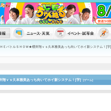
ＨＥバトルＳＨＯＷ★櫻井翔ｖｓ久本雅美あっち向いてホイ新システム！[字
井翔ｖｓ久本雅美あっち向いてホイ新システム！[字]
[ゲーム]