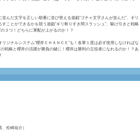
に並んだ文字を正しい順番に並び替える遊戯“ゴチャ文字さんが並んだ”、ギリ
ろすことができるかを競う遊戯“ギリ斬りすき間スラッシュ”、駆け引きと戦略
”の３つ！どちらに軍配が上がるのか！？
オリジナルシステム“櫻井ＣＨＡＮＣＥ”も！各軍１度は必ず使用しなければな
両軍の戦略と櫻井の活躍が勝負の鍵に！櫻井は勝利の立役者になれるのか！？あ
？
裕貴、松崎祐介）