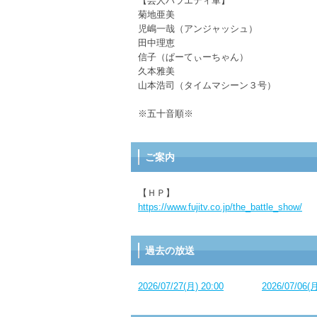
【芸人バラエティ軍】
菊地亜美
児嶋一哉（アンジャッシュ）
田中理恵
信子（ぱーてぃーちゃん）
久本雅美
山本浩司（タイムマシーン３号）
※五十音順※
ご案内
【ＨＰ】
https://www.fujitv.co.jp/the_battle_show/
過去の放送
2026/07/27(月) 20:00
2026/07/06(月