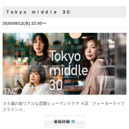
Ｔｏｋｙｏ ｍｉｄｄｌｅ ３０
2026/08/12(水) 22:00〜
３５歳の超リアルな恋愛ヒューマンドラマ ４話「クォーターライフ
クライシス」