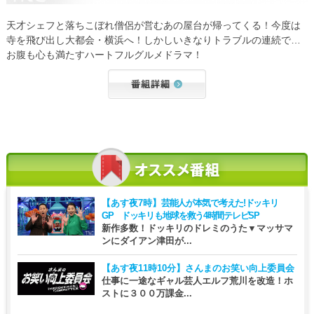
天才シェフと落ちこぼれ僧侶が営むあの屋台が帰ってくる！今度は
寺を飛び出し大都会・横浜へ！しかしいきなりトラブルの連続で…
お腹も心も満たすハートフルグルメドラマ！
【あす夜7時】
芸能人が本気で考えた!ドッキリ
GP ドッキリも地球を救う4時間テレビSP
新作多数！ドッキリのドレミのうた▼マッサマ
ンにダイアン津田が...
【あす夜11時10分】
さんまのお笑い向上委員会
仕事に一途なギャル芸人エルフ荒川を改造！ホ
ストに３００万課金...