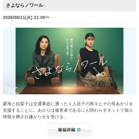
さよならノワール
2026/08/11(火) 21:00〜
夏海と絵梨子は交通事故に遭った１人息子の将斗とその母あかりを
支援することに。あかりは被害者であるにも関わらずネットで個人
情報を晒され嫌がらせを受ける。