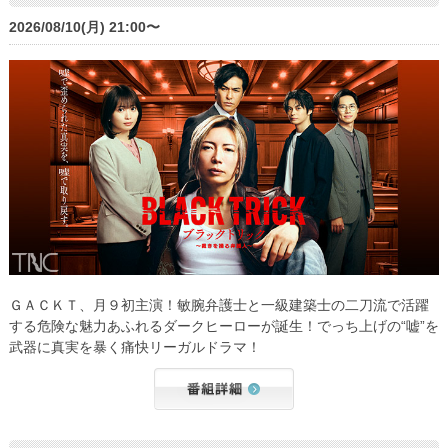
2026/08/10(月) 21:00〜
ＧＡＣＫＴ、月９初主演！敏腕弁護士と一級建築士の二刀流で活躍
する危険な魅力あふれるダークヒーローが誕生！でっち上げの“嘘”を
武器に真実を暴く痛快リーガルドラマ！