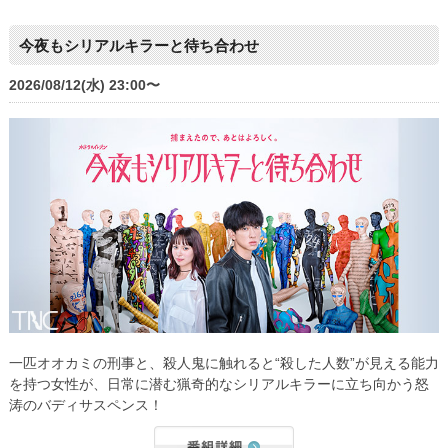
今夜もシリアルキラーと待ち合わせ
2026/08/12(水) 23:00〜
一匹オオカミの刑事と、殺人鬼に触れると“殺した人数”が見える能力
を持つ女性が、日常に潜む猟奇的なシリアルキラーに立ち向かう怒
涛のバディサスペンス！