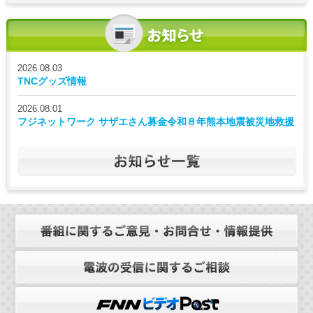
2026.08.03
TNCグッズ情報
2026.08.01
フジネットワーク サザエさん募金令和８年熊本地震被災地救援