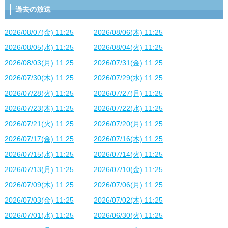
過去の放送
2026/08/07(金) 11:25
2026/08/06(木) 11:25
2026/08/05(水) 11:25
2026/08/04(火) 11:25
2026/08/03(月) 11:25
2026/07/31(金) 11:25
2026/07/30(木) 11:25
2026/07/29(水) 11:25
2026/07/28(火) 11:25
2026/07/27(月) 11:25
2026/07/23(木) 11:25
2026/07/22(水) 11:25
2026/07/21(火) 11:25
2026/07/20(月) 11:25
2026/07/17(金) 11:25
2026/07/16(木) 11:25
2026/07/15(水) 11:25
2026/07/14(火) 11:25
2026/07/13(月) 11:25
2026/07/10(金) 11:25
2026/07/09(木) 11:25
2026/07/06(月) 11:25
2026/07/03(金) 11:25
2026/07/02(木) 11:25
2026/07/01(水) 11:25
2026/06/30(火) 11:25