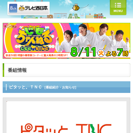
番組情報
ピタッと。ＴＮＣ
[番組紹介・お知らせ]