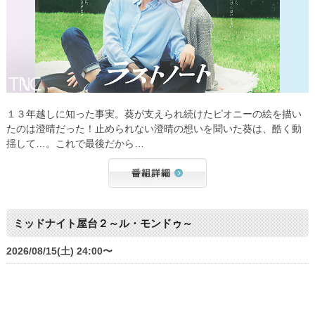
１３年越しに知った事実。葵が支えられ続けたピオニーの絵を描い
たのは澄晴だった！止められない澄晴の想いを聞いた葵は、酷く動
揺して…。これで最後だから…
ミッドナイト屋台２～ル・モンドゥ～
2026/08/15(土) 24:00〜