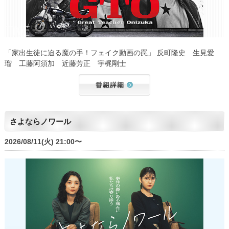
「家出生徒に迫る魔の手！フェイク動画の罠」 反町隆史 生見愛
瑠 工藤阿須加 近藤芳正 宇梶剛士
さよならノワール
2026/08/11(火) 21:00〜