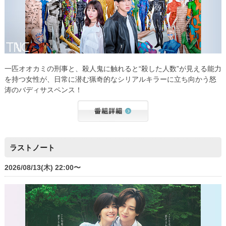
一匹オオカミの刑事と、殺人鬼に触れると“殺した人数”が見える能力
を持つ女性が、日常に潜む猟奇的なシリアルキラーに立ち向かう怒
涛のバディサスペンス！
ラストノート
2026/08/13(木) 22:00〜