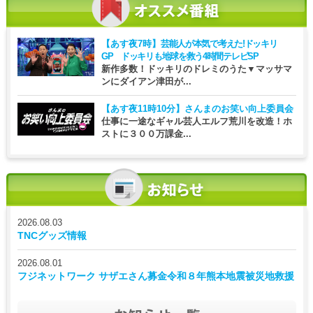
【あす夜7時】
芸能人が本気で考えた!ドッキリ
GP ドッキリも地球を救う4時間テレビSP
新作多数！ドッキリのドレミのうた▼マッサマ
ンにダイアン津田が...
【あす夜11時10分】
さんまのお笑い向上委員会
仕事に一途なギャル芸人エルフ荒川を改造！ホ
ストに３００万課金...
2026.08.03
TNCグッズ情報
2026.08.01
フジネットワーク サザエさん募金令和８年熊本地震被災地救援