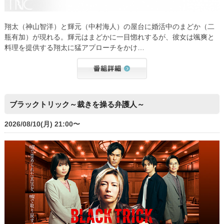
翔太（神山智洋）と輝元（中村海人）の屋台に婚活中のまどか（二
瓶有加）が現れる。輝元はまどかに一目惚れするが、彼女は颯爽と
料理を提供する翔太に猛アプローチをかけ…
ブラックトリック～裁きを操る弁護人～
2026/08/10(月) 21:00〜