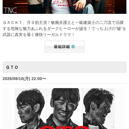
ＧＡＣＫＴ、月９初主演！敏腕弁護士と一級建築士の二刀流で活躍
する危険な魅力あふれるダークヒーローが誕生！でっち上げの“嘘”を
武器に真実を暴く痛快リーガルドラマ！
ＧＴＯ
2026/08/10(月) 22:00〜