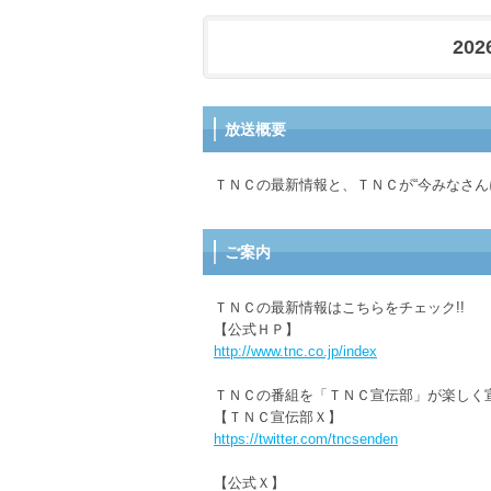
202
放送概要
ＴＮＣの最新情報と、ＴＮＣが“今みなさん
ご案内
ＴＮＣの最新情報はこちらをチェック!!
【公式ＨＰ】
http://www.tnc.co.jp/index
ＴＮＣの番組を「ＴＮＣ宣伝部」が楽しく
【ＴＮＣ宣伝部Ｘ】
https://twitter.com/tncsenden
【公式Ｘ】