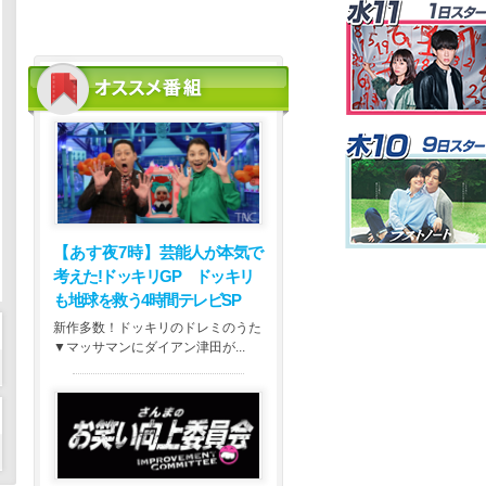
【あす夜7時】
芸能人が本気で
考えた!ドッキリGP ドッキリ
も地球を救う4時間テレビSP
新作多数！ドッキリのドレミのうた
▼マッサマンにダイアン津田が...