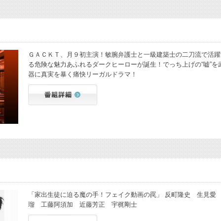
ＧＡＣＫＴ、月９初主演！敏腕弁護士と一級建築士の二刀流で活躍
る危険な魅力あふれるダークヒーローが誕生！でっち上げの“嘘”を
器に真実を暴く痛快リーガルドラマ！
「家出生徒に迫る魔の手！フェイク動画の罠」 反町隆史 生見愛
瑠 工藤阿須加 近藤芳正 宇梶剛士