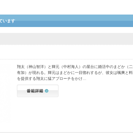
ています
翔太（神山智洋）と輝元（中村海人）の屋台に婚活中のまどか（二
有加）が現れる。輝元はまどかに一目惚れするが、彼女は颯爽と料
を提供する翔太に猛アプローチをかけ…