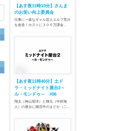
【あす夜11時10分】
さんま
のお笑い向上委員会
仕事に一途なギャル芸人エルフ荒川
を改造！ホストに３００万課金...
【あす夜11時40分】
土ド
ラ・ミッドナイト屋台2～
ル・モンドゥ～ #06
翔太（神山智洋）と輝元（中村海
人）の屋台に婚活中のまどか（二...