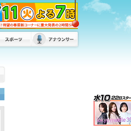
福岡県・福岡市・北九州市が「副首都」
指定目指し初の連絡会議 服部知事「県
内の市町村、経済界の皆さんとも力を合
わせて」
2026/08/07 17:50
松尾県議が自民県議団の会長を辞任 後
任は8月10日に選挙で決定へ 福岡県議
会
2026/08/07 17:00
SNSで知り合った“投資家”の話を信じ…
4900万円超だまし取られる 30代女性
が被害 山口・下関市
2026/08/07
17:00
72歳男がスーツ姿で正社員装い…デパー
トのバックヤードで“窃盗”繰り返した
か 全国10都府県で400万円超の被害
福岡県警
2026/08/07 18:55