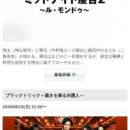
翔太（神山智洋）と輝元（中村海人）の屋台に婚活中のまどか（二
瓶有加）が現れる。輝元はまどかに一目惚れするが、彼女は颯爽と
料理を提供する翔太に猛アプローチをかけ…
ブラックトリック～裁きを操る弁護人～
2026/08/10(月) 21:00〜