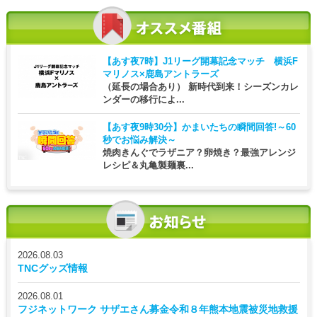
【あす夜7時】
J1リーグ開幕記念マッチ 横浜F
マリノス×鹿島アントラーズ
（延長の場合あり） 新時代到来！シーズンカレ
ンダーの移行によ...
【あす夜9時30分】
かまいたちの瞬間回答!～60
秒でお悩み解決～
焼肉きんぐでラザニア？卵焼き？最強アレンジ
レシピ＆丸亀製麺裏...
2026.08.03
TNCグッズ情報
2026.08.01
フジネットワーク サザエさん募金令和８年熊本地震被災地救援