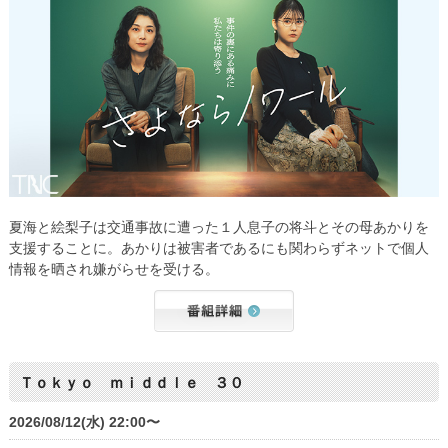
夏海と絵梨子は交通事故に遭った１人息子の将斗とその母あかりを
支援することに。あかりは被害者であるにも関わらずネットで個人
情報を晒され嫌がらせを受ける。
Ｔｏｋｙｏ ｍｉｄｄｌｅ ３０
2026/08/12(水) 22:00〜