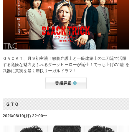
ＧＡＣＫＴ、月９初主演！敏腕弁護士と一級建築士の二刀流で活躍
する危険な魅力あふれるダークヒーローが誕生！でっち上げの“嘘”を
武器に真実を暴く痛快リーガルドラマ！
ＧＴＯ
2026/08/10(月) 22:00〜