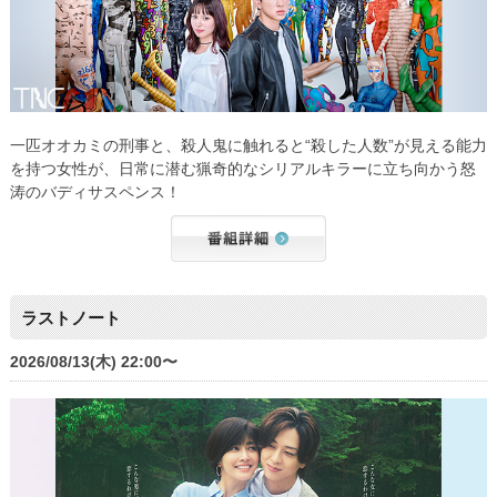
一匹オオカミの刑事と、殺人鬼に触れると“殺した人数”が見える能力
を持つ女性が、日常に潜む猟奇的なシリアルキラーに立ち向かう怒
涛のバディサスペンス！
ラストノート
2026/08/13(木) 22:00〜