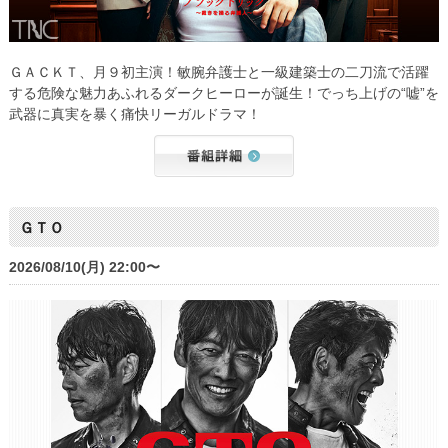
ＧＡＣＫＴ、月９初主演！敏腕弁護士と一級建築士の二刀流で活躍
する危険な魅力あふれるダークヒーローが誕生！でっち上げの“嘘”を
武器に真実を暴く痛快リーガルドラマ！
ＧＴＯ
2026/08/10(月) 22:00〜