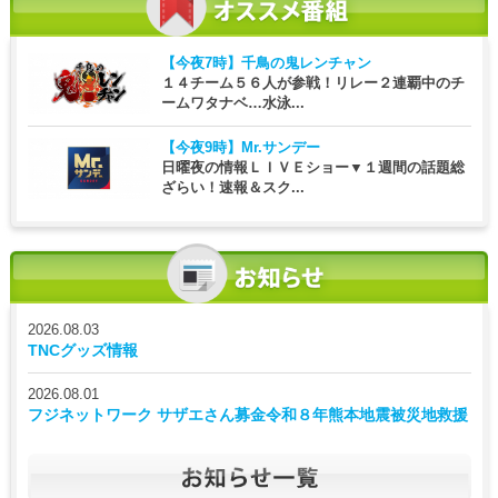
【今夜7時】
千鳥の鬼レンチャン
１４チーム５６人が参戦！リレー２連覇中のチ
ームワタナベ…水泳...
【今夜9時】
Mr.サンデー
日曜夜の情報ＬＩＶＥショー▼１週間の話題総
ざらい！速報＆スク...
2026.08.03
TNCグッズ情報
2026.08.01
フジネットワーク サザエさん募金令和８年熊本地震被災地救援