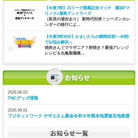
【今夜7時】
J1リーグ開幕記念マッチ 横浜Fマ
リノス×鹿島アントラーズ
（延長の場合あり） 新時代到来！シーズンカレ
ンダーの移行によ...
【今夜9時30分】
かまいたちの瞬間回答!～60秒
でお悩み解決～
焼肉きんぐでラザニア？卵焼き？最強アレンジ
レシピ＆丸亀製麺裏...
2026.08.03
TNCグッズ情報
2026.08.01
フジネットワーク サザエさん募金令和８年熊本地震被災地救援