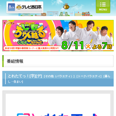
番組情報
とれたてっ！[字][デ]
[その他（バラエティ）]
[トークバラエティ]
[暮ら
し・住まい]