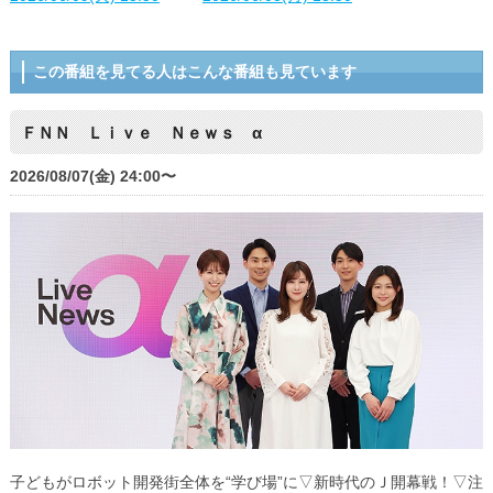
この番組を見てる人はこんな番組も見ています
ＦＮＮ Ｌｉｖｅ Ｎｅｗｓ α
2026/08/07(金) 24:00〜
子どもがロボット開発街全体を“学び場”に▽新時代のＪ開幕戦！▽注