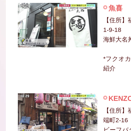
魚喜
【住所】
1-9-18
海鮮大名丼
*フクオ
紹介
KENZO
【住所】
端町2-16
ビーフバタ