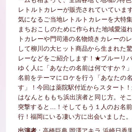
レトルトカレーが販売されていていま
気になるご当地レトルトカレーを大特集
まちおこしのために作られた地域愛溢
トカレーや門司港の名物焼きカレーの
して柳川の大ヒット商品から生まれた
レーなどをご紹介します！★ブルーリ
ゆく人に「あなたの名前は何ですか？
名前をテーマにロケを行う「あなたの
す」！今回は薬院駅付近からスタート！
はなんとももち浜出演者と同じ方。そ
突撃すると…！そしてもう１人のお名
行！福岡にいる凄い方に出会いました。
出演者
：高橋巨典 岡澤アキラ 浜崎日香