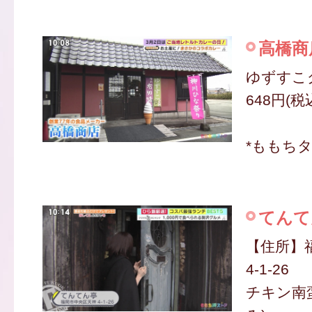
高橋商
ゆずすこ
648円(税
*ももち
てんて
【住所】
4-1-26
チキン南蛮