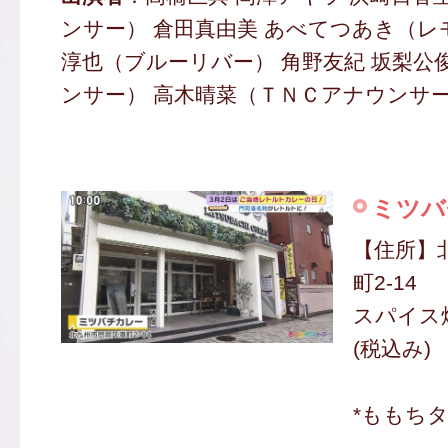
ンサー） 倉田真由美 あべてつあき（レ
淳也（ブルーリバー） 角野友紀 坂梨公
ンサー） 高木晴菜（ＴＮＣアナウンサ
ミツバ
【住所】
町2-14
スパイス焼
(税込み)
*ももち