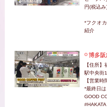
円(税込み
*フクオ
紹介
博多阪
【住所】
駅中央街1
【営業時間】
*最終日は1
GOOD CO
#HAKATA