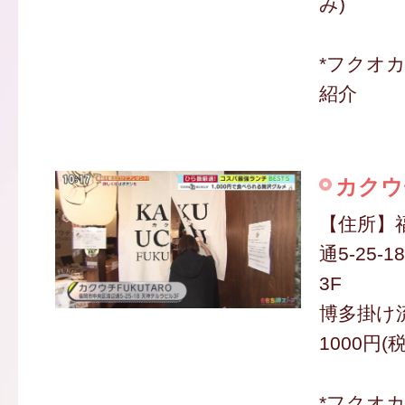
み)
*フクオ
紹介
カクウ
【住所】
通5-25-
3F
博多掛け
1000円(
*フクオ