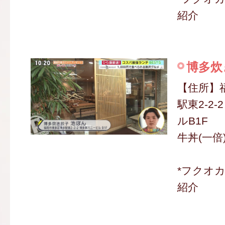
紹介
博多炊
【住所】
駅東2-2
ルB1F
牛丼(一倍)
*フクオ
紹介