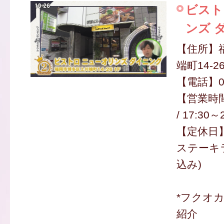
ビスト
ンズ 
【住所】
端町14-2
【電話】09
【営業時間】
/ 17:30～
【定休日
ステーキラ
込み)
*フクオ
紹介