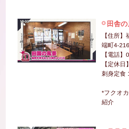
田舎の
【住所】
端町4-21
【電話】09
【定休日
刺身定食 1
*フクオ
紹介