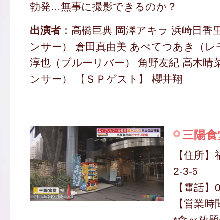
勃発…無事に撮影できるのか？
出演者
：高橋巨典 岡澤アキラ 浜崎日香
ンサー） 倉田真由美 あべてつあき（レ
淳也（ブルーリバー） 角野友紀 高木晴
ンサー） 【ＳＰゲスト】 櫻井翔
三陽食
【住所】
2-3-6
【電話】09
【営業時間】
*食べ放題