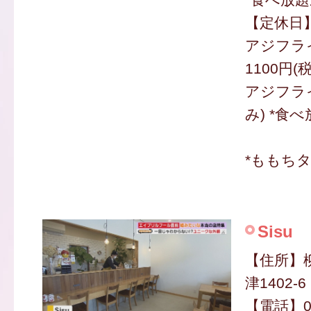
【定休日
アジフラ
1100円(
アジフライ
み) *食
*ももち
Sisu
【住所】
津1402-6
【電話】09