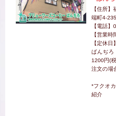
【住所】
端町4-23
【電話】09
【営業時間】
【定休日
ばんぢろ
1200円(
注文の場
*フクオ
紹介