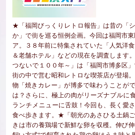
★「福岡びっくりレトロ報告」は昔の「
か」で街を巡る恒例企画。今回は福岡市東
ア。３８年前に特集されていた「人気洋食
＆老舗ホテル」などの現在を調査します
つないで１００年～」は「福岡市博多区」
街の中で営む昭和レトロな喫茶店が登場。
物「焼きカレー」が博多で味わうことが
は？さらに、極上の肉がリーズナブルに
ランチメニューに舌鼓！今回も、長く愛
食べ歩きます。★「朝光のあさひる土鍋
きは市の養鶏場で新鮮な卵を収穫。伸び伸
飼い方式”で飼育された鶏の卵はうま味と