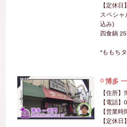
【定休日
スペシャル
込み)
四食鍋 25
*ももち
博多 
【住所】博
【電話】09
【営業時間】
【定休日