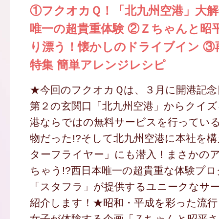
①フクオカＱ！「北九州空港」大解
唯一の超貴重体験 ②Ｚちゃんと昭
り漂う！懐かしのドライブイン ③
特集 簡単アレンジレシピ
★今回のフクオカＱは、３月に開港記念
第２の玄関口「北九州空港」からクイズ
港ならではの無料サービスを行ってい
物だった!?そして北九州空港に本社を
ターフライヤー」にも潜入！まさかの
ちゃう!?西日本唯一の超貴重な体験プロ
「スタフラ」が提供するユニークなサ
紹介します！★昭和・平成を彩った流行
女子が体験する企画「Ｚちゃんと昭平さ