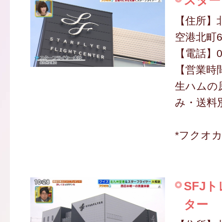
スター
【住所】
空港北町6
【電話】09
【営業時間】
生ハムの原
み・送料別
*フクオ
SFJ
ター