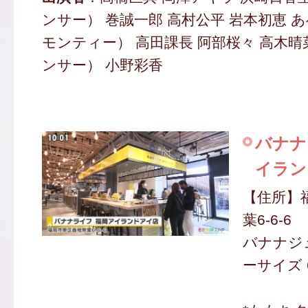
ンサー） 巻誠一郎 高村公平 岩本初恵 
モンティー） 高田課長 阿部桜々 高木
ンサー） 小野彩香
バナナ
イラン
【住所】
葉6-6-6
バナナジ
ーサイズ 