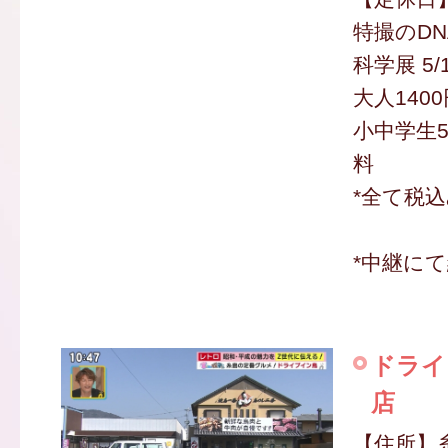
特撮のDN
科学展 5
大人1400
小中学生5
料
*全て税
*中継に
ドライ
店
【住所】糸