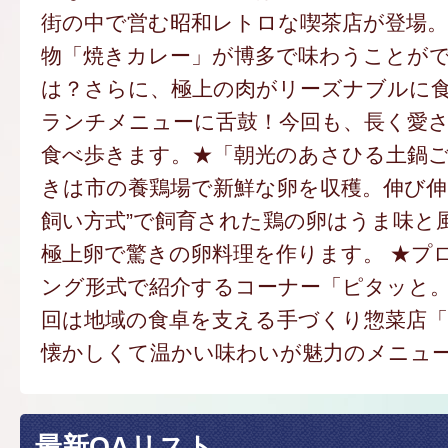
街の中で営む昭和レトロな喫茶店が登場。
物「焼きカレー」が博多で味わうことが
は？さらに、極上の肉がリーズナブルに
ランチメニューに舌鼓！今回も、長く愛
食べ歩きます。★「朝光のあさひる土鍋
きは市の養鶏場で新鮮な卵を収穫。伸び伸
飼い方式”で飼育された鶏の卵はうま味と
極上卵で驚きの卵料理を作ります。 ★プ
ング形式で紹介するコーナー「ピタッと
回は地域の食卓を支える手づくり惣菜店
懐かしくて温かい味わいが魅力のメニュ
最新OAリスト