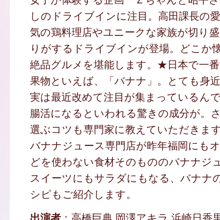
しのドライブインに注目。高田課長の愛
気の鶏料理店やユニークな家族が切り盛
りがするドライブインが登場。どこか
絶品グルメを堪能します。★日本で一
果物といえば、「バナナ」。とても身
実は最近改めて注目が集まっているん
腸活になるといわれる驚きの成分が。
選ぶコツも専門家に教えていただきま
バナナジュース専門店が昨年福岡にも
どを使わない食材そのもののバナナジ
スイーツにもサラダにもなる、バナナ
シピもご紹介します。
出演者
：高橋巨典 岡澤アキラ 浜崎日香