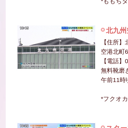
*ももち
北九州
【住所】
空港北町
【電話】09
無料靴磨
午前11時
*フクオ