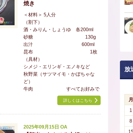
焼き
＜材料＞ 5人分
（割下）
酒・みりん・しょうゆ 各200ml
砂糖 130g
出汁 600ml
昆布 1枚
（具材）
シメジ・エリンギ・エノキなど
放
秋野菜（サツマイモ・かぼちゃな
ど）
牛肉 すべてお好みで
詳しくはこちら
1
8
2025年09月15日 OA
1