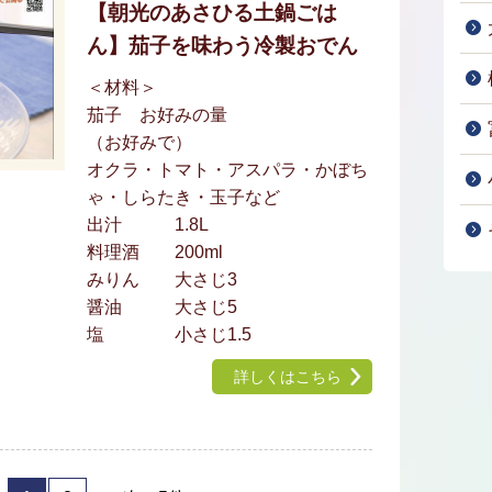
【朝光のあさひる土鍋ごは
ん】茄子を味わう冷製おでん
＜材料＞
茄子 お好みの量
（お好みで）
オクラ・トマト・アスパラ・かぼち
ゃ・しらたき・玉子など
出汁 1.8L
料理酒 200ml
みりん 大さじ3
醤油 大さじ5
塩 小さじ1.5
詳しくはこちら