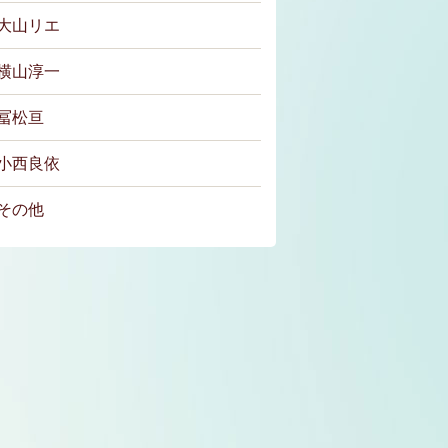
大山リエ
横山淳一
冨松亘
小西良依
その他