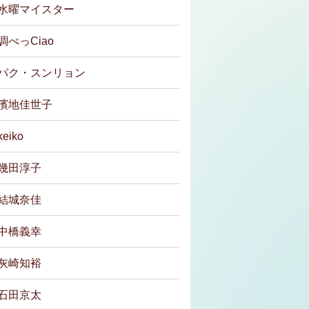
水曜マイスター
調べっCiao
パク・スンリョン
濱地佳世子
keiko
幾田淳子
結城奈佳
中橋義幸
灰崎知裕
石田京太