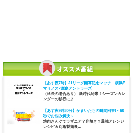
【あす夜7時】
J1リーグ開幕記念マッチ 横浜F
マリノス×鹿島アントラーズ
（延長の場合あり） 新時代到来！シーズンカレ
ンダーの移行によ...
【あす夜9時30分】
かまいたちの瞬間回答!～60
秒でお悩み解決～
焼肉きんぐでラザニア？卵焼き？最強アレンジ
レシピ＆丸亀製麺裏...