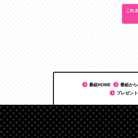
これま
番組HOME
番組から
プレゼント