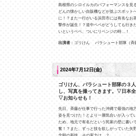
島根県のシロイルカのパフォーマンスを見
どんの懐かしい自販機などが並ぶスポット
に！？また一行がいる浜田市には有名なお
撃作が誕生！？道中ペペがどうしても行き
いというペペ、ついにリベンジの時…！
出演者
：ゴリけん パラシュート部隊（斉
2024年7月12日(金)
ゴリけん、パラシュート部隊の３人
し、写真を撮ってきます。▽日本全
▽お知らせも！
先日、斉藤が仕事で行った沖縄で最強の地
姿を見つけた！とより一層気合いが入って
ため、地元で有名だという民家の壁に書い
奮！？また、ずっと技を欲しがっていた矢
念願の新技、その実力は…？