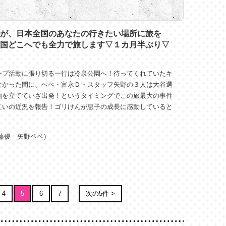
が、日本全国のあなたの行きたい場所に旅を
国どこへでも全力で旅します▽１カ月半ぶり▽
ープ活動に張り切る一行は冷泉公園へ！待ってくれていたキ
なかった間に、ぺぺ・富永Ｄ・スタッフ矢野の３人は大谷選
画を立てていざ出発！というタイミングでこの旅最大の事件
互いの近況を報告！ゴリけんが息子の成長に感動していると
藤優 矢野ペペ）
4
5
6
7
次の5件 >