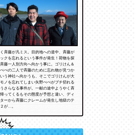
く斉藤が凡ミス。目的地への道中、斉藤が
ックを忘れるという事件が発生！荷物を探
斉藤一人別方向へ向かう事に。ゴリけん＆
ぺぺの二人で斉藤のために忘れ物が見つか
いう神社へ向かうも、そこでゴリけんが大
モノを忘れてしまい矢野ぺぺがブチ切れる
うさらなる事件が。一献の途中ようやく斉
帰ってくるもその態度が予想と違い、ディ
ターから斉藤にクレームが発生し地獄のテ
２が…。