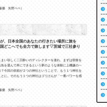
藤優 矢野ペペ）
が、日本全国のあなたの行きたい場所に旅を
国どこへでも全力で旅します▽茨城で三社参り
しまい珍しく二日酔いのディレクターを連れ、まずは朝食を
お魚を選んで丼にできるという夢のような体験に上機嫌の一
は？今回の依頼が２つの神社ということで、もう１つ神社を
ことに。そのもう１つの神社はゴリけんが「一番パワーを感
藤優 矢野ペペ）