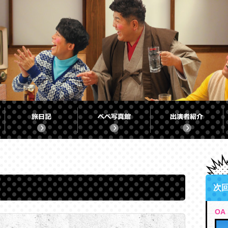
次
OA：