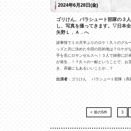
2024年6月28日(金)
ゴリけん、パラシュート部隊の３人
し、写真を撮ってきます。▽日本全
矢野Ｌ．Ａ．へ
諸事情で１カ月半ぶりのロケ！久々のグル
ッズと共に決めた今回の目的地は？ロケが
手を見にロサンゼルスへ！３人で綿密に計
が発生…！？久々の一献ということで、お
き、斉藤にもあるいいことが…？
出演者
：ゴリけん パラシュート部隊（斉
< 前の5件
3