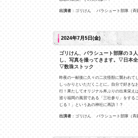
出演者
：ゴリけん パラシュート部隊（斉
2024年7月5日(金)
ゴリけん、パラシュート部隊の３人
し、写真を撮ってきます。▽日本全
▽数珠ストック
昨夜の一献後に久々の二次怪獣に襲われて
しっかりといただくことに。自分で好きな
行！果たしてオリジナル丼ぶりの出来栄え
巡り福岡の風習である「三社参り」をする
じる！」というあの神社に再訪！？
出演者
：ゴリけん パラシュート部隊（斉