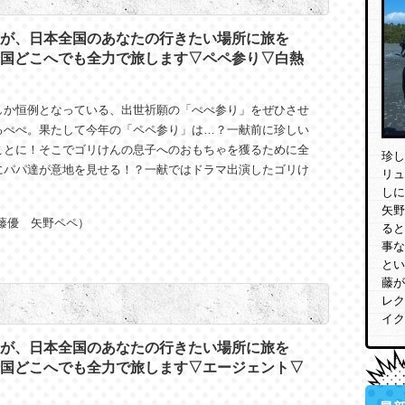
が、日本全国のあなたの行きたい場所に旅を
国どこへでも全力で旅します▽ペペ参り▽白熱
しか恒例となっている、出世祈願の「ぺぺ参り」をぜひさせ
るぺぺ。果たして今年の「ペペ参り」は…？一献前に珍しい
ことに！そこでゴリけんの息子へのおもちゃを獲るために全
珍し
にパパ達が意地を見せる！？一献ではドラマ出演したゴリけ
リュ
しに
矢野
藤優 矢野ペペ）
ると
事な
とい
藤が
レク
イク
が、日本全国のあなたの行きたい場所に旅を
国どこへでも全力で旅します▽エージェント▽