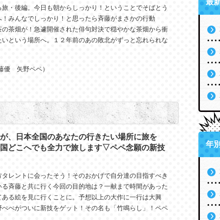
最
る旅・後編。今日も朝からしっかり！ということでそばとう
へ！みんなでしっかり！と思ったら斉藤がまさかの行動
茶の茶畑が！急遽開催された俳句対決で穏やかな茶畑から衝
たいという場所へ。１２年前のあの敗北がずっと忘れられな
藤優 矢野ペペ）
が、日本全国のあなたの行きたい場所に旅を
年
国どこへでも全力で旅します▽ペペ念願の新技
方タレントに会ったそう！そのおかげで自分達の目指すべき
いる斉藤と共に行く今回の目的地は？一献まで時間があった
てある絵を見に行くことに。予想以上の大作に一行は大興
野ぺぺがついに新技をゲット！その名も「竹鳴らし」！ペペ