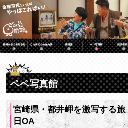
ペペ写真館
宮崎県・都井岬を激写する旅 
日OA