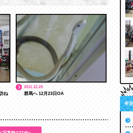
2011.12.24
訪ね
群馬へ 12月23日OA
年
ペ写真館のTOPへ