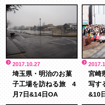
2017.10.27
2017.1
埼玉県・明治のお菓
宮崎
子工場を訪ねる旅 4
写す
月7日&14日OA
&10