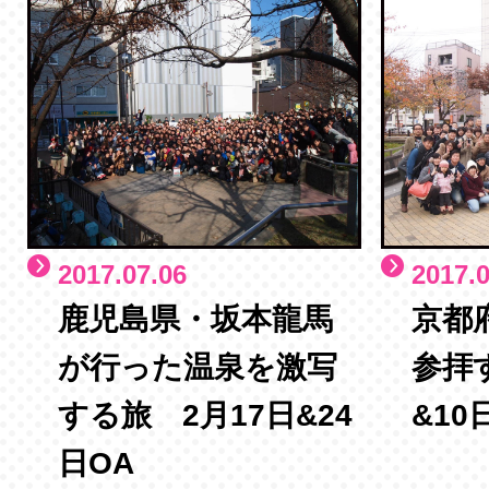
2017.07.06
2017.0
鹿児島県・坂本龍馬
京都
が行った温泉を激写
参拝
する旅 2月17日&24
&10
日OA