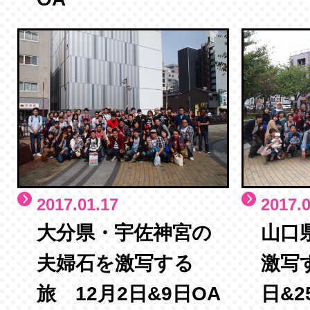
2017.01.17
2017.0
大分県・宇佐神宮の
山口
夫婦石を激写する
激写
旅 12月2日&9日OA
日&2