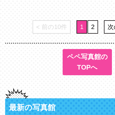
< 前の10件
1
2
次
ペペ写真館の
TOPへ
最新の写真館