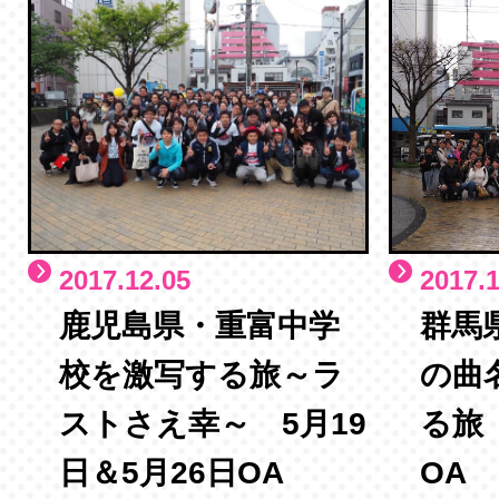
2017.12.05
2017.1
鹿児島県・重富中学
群馬
校を激写する旅～ラ
の曲
ストさえ幸～ 5月19
る旅
日＆5月26日OA
OA