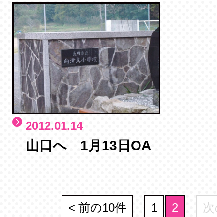
2012.01.14
山口へ 1月13日OA
< 前の10件
1
2
次