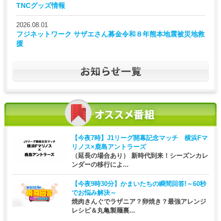
TNCグッズ情報
2026.08.01
フジネットワーク サザエさん募金令和８年熊本地震被災地救
援
【今夜7時】
J1リーグ開幕記念マッチ 横浜Fマ
リノス×鹿島アントラーズ
（延長の場合あり） 新時代到来！シーズンカレ
ンダーの移行によ...
【今夜9時30分】
かまいたちの瞬間回答!～60秒
でお悩み解決～
焼肉きんぐでラザニア？卵焼き？最強アレンジ
レシピ＆丸亀製麺裏...