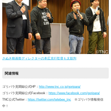
さぬき映画祭ディレクターの本広克行監督も太鼓判
関連情報
ゴリパラ見聞録公式HP：
http://www.tnc.co.jp/goripara/
ゴリパラ見聞録公式Facebook：
https://www.facebook.com/goripara/
TNC公式Twitter：
https://twitter.com/telebee_tnc
※ゴリパラ情報発信
中！