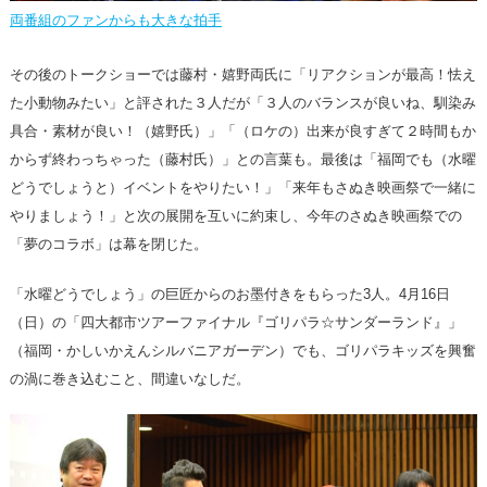
両番組のファンからも大きな拍手
その後のトークショーでは藤村・嬉野両氏に「リアクションが最高！怯え
た小動物みたい」と評された３人だが「３人のバランスが良いね、馴染み
具合・素材が良い！（嬉野氏）」「（ロケの）出来が良すぎて２時間もか
からず終わっちゃった（藤村氏）」との言葉も。最後は「福岡でも（水曜
どうでしょうと）イベントをやりたい！」「来年もさぬき映画祭で一緒に
やりましょう！」と次の展開を互いに約束し、今年のさぬき映画祭での
「夢のコラボ」は幕を閉じた。
「水曜どうでしょう」の巨匠からのお墨付きをもらった3人。4月16日
（日）の「四大都市ツアーファイナル『ゴリパラ☆サンダーランド』」
（福岡・かしいかえんシルバニアガーデン）でも、ゴリパラキッズを興奮
の渦に巻き込むこと、間違いなしだ。