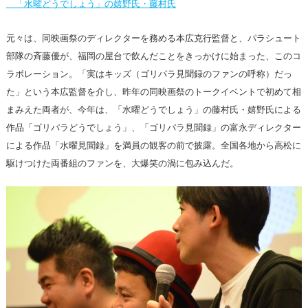
「水曜どうでしょう」の嬉野氏・藤村氏
元々は、同映画祭のディレクターを務める本広克行監督と、パラシュート
部隊の斉藤優が、福岡の屋台で飲んだことをきっかけに始まった、このコ
ラボレーション。「実はキッズ（ゴリパラ見聞録のファンの呼称）だっ
た」という本広監督を介し、昨年の同映画祭のトークイベントで初めて相
まみえた両者が、今年は、「水曜どうでしょう」の藤村氏・嬉野氏による
作品「ゴリパラどうでしょう」、「ゴリパラ見聞録」の富永ディレクター
による作品「水曜見聞録」を満員の観客の前で披露。全国各地から高松に
駆けつけた両番組のファンを、大爆笑の渦に包み込んだ。