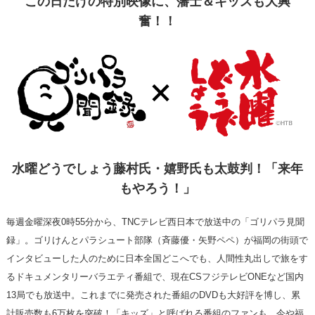
この日だけの特別映像に、藩士＆キッズも大興
奮！！
水曜どうでしょう藤村氏・嬉野氏も太鼓判！「来年
もやろう！」
毎週金曜深夜0時55分から、TNCテレビ西日本で放送中の「ゴリパラ見聞
録」。ゴリけんとパラシュート部隊（斉藤優・矢野ペペ）が福岡の街頭で
インタビューした人のために日本全国どこへでも、人間性丸出しで旅をす
るドキュメンタリーバラエティ番組で、現在CSフジテレビONEなど国内
13局でも放送中。これまでに発売された番組のDVDも大好評を博し、累
計販売数も6万枚を突破！「キッズ」と呼ばれる番組のファンも、今や福