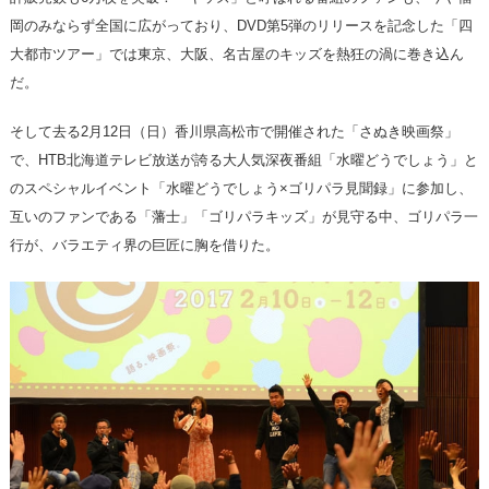
岡のみならず全国に広がっており、DVD第5弾のリリースを記念した「四
大都市ツアー」では東京、大阪、名古屋のキッズを熱狂の渦に巻き込ん
だ。
そして去る2月12日（日）香川県高松市で開催された「さぬき映画祭」
で、HTB北海道テレビ放送が誇る大人気深夜番組「水曜どうでしょう」と
のスペシャルイベント「水曜どうでしょう×ゴリパラ見聞録」に参加し、
互いのファンである「藩士」「ゴリパラキッズ」が見守る中、ゴリパラ一
行が、バラエティ界の巨匠に胸を借りた。