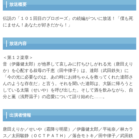
放送概要
伝説の「１０１回目のプロポーズ」の続編がついに放送！「僕も死
にません！あなたが好きだから！」
放送内容
＜第１２楽章＞
音（伊藤健太郎）が他界して哀しみに打ちひしがれる光（唐田えり
か）を心配する叔母の千恵（田中律子）は、達郎（武田鉄矢）に
「今の光に必要なのは、あの時にお姉ちゃんを救ってくれた達郎さ
んのような存在だ」と言う。それを聞いた達郎は、大阪に帰ろうと
している太陽（せいや）を呼び出した。そして酒を飲みながら、自
分と薫（浅野温子）の恋愛について語り始めた……。
出演者情報
唐田えりか／せいや（霜降り明星）／伊藤健太郎／平祐奈／林カラ
ス／太田駿静（ＯＣＴＰＡＴＨ）／落合モトキ／田中律子／武田鉄