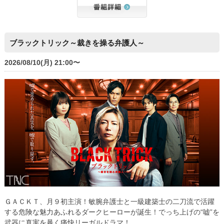
ブラックトリック～裁きを操る弁護人～
2026/08/10(月) 21:00〜
ＧＡＣＫＴ、月９初主演！敏腕弁護士と一級建築士の二刀流で活躍
する危険な魅力あふれるダークヒーローが誕生！でっち上げの“嘘”を
武器に真実を暴く痛快リーガルドラマ！