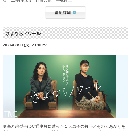
瑠 工藤阿須加 近藤芳正 宇梶剛士
さよならノワール
2026/08/11(火) 21:00〜
夏海と絵梨子は交通事故に遭った１人息子の将斗とその母あかりを