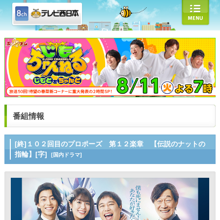
番組情報
[終]１０２回目のプロポーズ 第１２楽章 【伝説のナットの
指輪】[字]
[国内ドラマ]