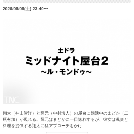
2026/08/08(土) 23:40〜
翔太（神山智洋）と輝元（中村海人）の屋台に婚活中のまどか（二
瓶有加）が現れる。輝元はまどかに一目惚れするが、彼女は颯爽と
料理を提供する翔太に猛アプローチをかけ…