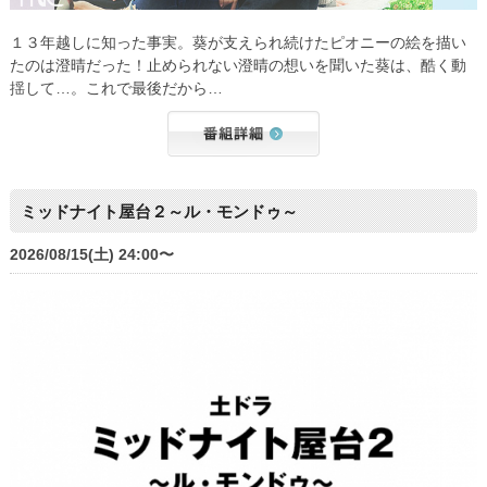
１３年越しに知った事実。葵が支えられ続けたピオニーの絵を描い
たのは澄晴だった！止められない澄晴の想いを聞いた葵は、酷く動
揺して…。これで最後だから…
ミッドナイト屋台２～ル・モンドゥ～
2026/08/15(土) 24:00〜