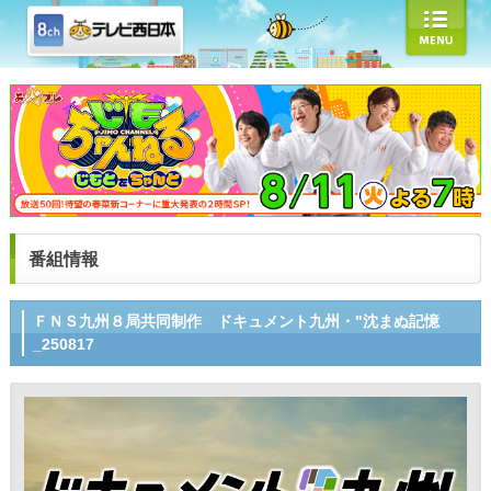
番組情報
ＦＮＳ九州８局共同制作 ドキュメント九州・"沈まぬ記憶
_250817