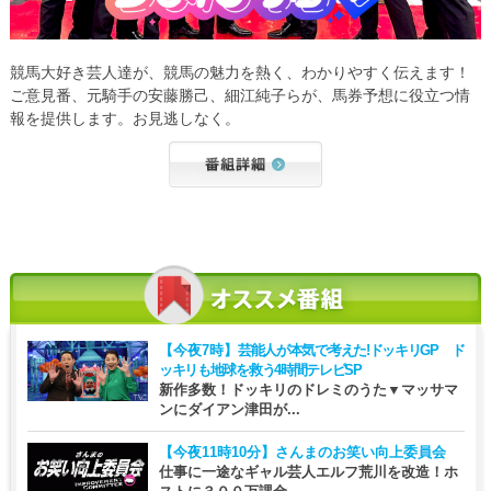
競馬大好き芸人達が、競馬の魅力を熱く、わかりやすく伝えます！
ご意見番、元騎手の安藤勝己、細江純子らが、馬券予想に役立つ情
報を提供します。お見逃しなく。
【今夜7時】
芸能人が本気で考えた!ドッキリGP ド
ッキリも地球を救う4時間テレビSP
新作多数！ドッキリのドレミのうた▼マッサマ
ンにダイアン津田が...
【今夜11時10分】
さんまのお笑い向上委員会
仕事に一途なギャル芸人エルフ荒川を改造！ホ