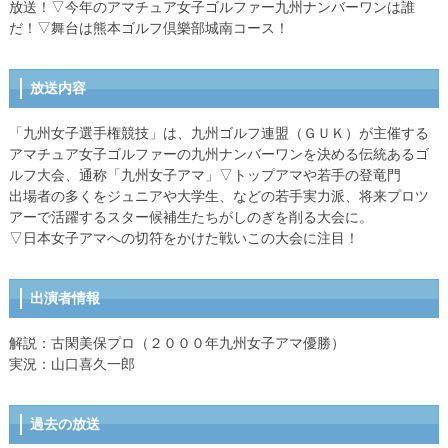
放送！▽今年のアマチュア女子ゴルファー九州ナンバーワンは誰
だ！▽舞台は熊本ゴルフ倶樂部城南コース！
放送内容
「九州女子選手権競技」は、九州ゴルフ連盟（ＧＵＫ）が主催する
アマチュア女子ゴルファーの九州ナンバーワンを決める伝統あるゴ
ルフ大会、通称「九州女子アマ」▽トップアマや若手の登竜門
出場者の多くをジュニアや大学生、などの若手実力派、将来プロツ
アーで活躍するスター候補生たちがしのぎを削る大会に。
▽日本女子アマへの切符をかけた戦いこの大会に注目！
出演者情報
解説：古閑美保プロ（２０００年九州女子アマ優勝）
実況：山口喜久一郎
過去の放送