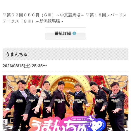
▽第６２回ＣＢＣ賞（ＧⅢ）～中京競馬場～ ▽第１８回レパードス
テークス（ＧⅢ）～新潟競馬場～
うまんちゅ
2026/08/15(土) 25:35〜