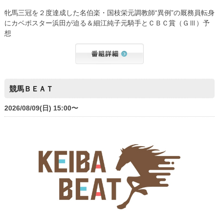
牝馬三冠を２度達成した名伯楽・国枝栄元調教師“異例”の厩務員転身
にカベポスター浜田が迫る＆細江純子元騎手とＣＢＣ賞（ＧⅢ）予
想
競馬ＢＥＡＴ
2026/08/09(日) 15:00〜