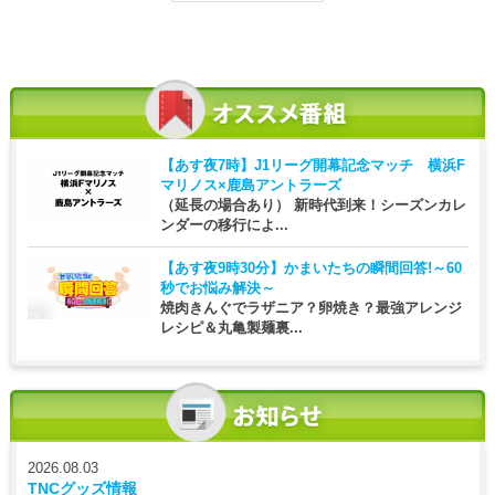
【あす夜7時】
J1リーグ開幕記念マッチ 横浜F
マリノス×鹿島アントラーズ
（延長の場合あり） 新時代到来！シーズンカレ
ンダーの移行によ...
【あす夜9時30分】
かまいたちの瞬間回答!～60
秒でお悩み解決～
焼肉きんぐでラザニア？卵焼き？最強アレンジ
レシピ＆丸亀製麺裏...
2026.08.03
TNCグッズ情報