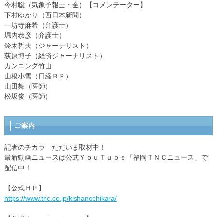
今村聡（気象予報士・金）【コメンテーター】
下村ゆかり（西日本新聞）
一坊寺麻希（弁護士）
堀内恭彦（弁護士）
鈴木哲夫（ジャーナリスト）
荻原博子（経済ジャーナリスト）
カンニング竹山
山根小雪（日経ＢＰ）
山田舞（医師）
松坂俊（医師）
ご案内
記者のチカラ ただいま取材中！
最新動画ニュースは公式ＹｏｕＴｕｂｅ「福岡ＴＮＣニュース」で
配信中！
【公式ＨＰ】
https://www.tnc.co.jp/kishanochikara/