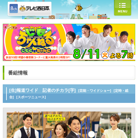
番組情報
[生]報道ワイド 記者のチカラ[字]
[芸能・ワイドショー]
[定時・総
合]
[スポーツニュース]