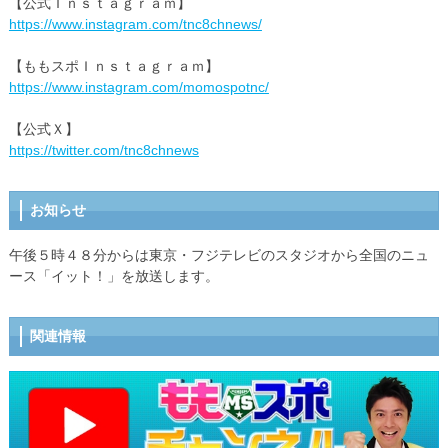
【公式Ｉｎｓｔａｇｒａｍ】
https://www.instagram.com/tnc8chnews/
【ももスポＩｎｓｔａｇｒａｍ】
https://www.instagram.com/momospotnc/
【公式Ｘ】
https://twitter.com/tnc8chnews
お知らせ
午後５時４８分からは東京・フジテレビのスタジオから全国のニュ
ース「イット！」を放送します。
関連情報