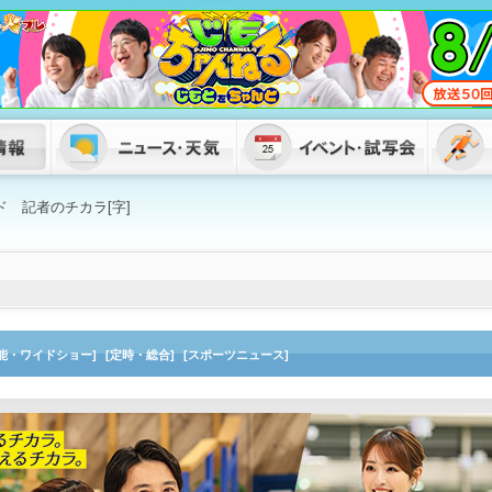
ド 記者のチカラ[字]
芸能・ワイドショー]
[定時・総合]
[スポーツニュース]