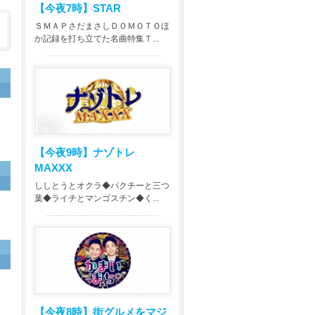
【今夜7時】
STAR
ＳＭＡＰさだまさしＤＯＭＯＴＯほ
か記録を打ち立てた名曲特集Ｔ...
て
【今夜9時】
ナゾトレ
MAXXX
ししとうとオクラ◆パクチーと三つ
葉◆ライチとマンゴスチン◆く...
【今夜8時】
街グルメをマジ