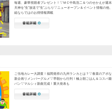
毎週、豪華視聴者プレゼント！▽ＭＣ中島浩二＆つのせかえが週末
天神を“生”放送で“生”ぶらり▽ニューオープン＆イベント情報の他
組ならではのお得情報満載
ご当地カレー大調査！福岡発祥の九州ランカとは？▽春菜のアポな
新企画リメンバーグルメ▽早朝から行列！極上朝ごはん＆コスパ最
パン▽マルシィ新曲完成！重大発表も