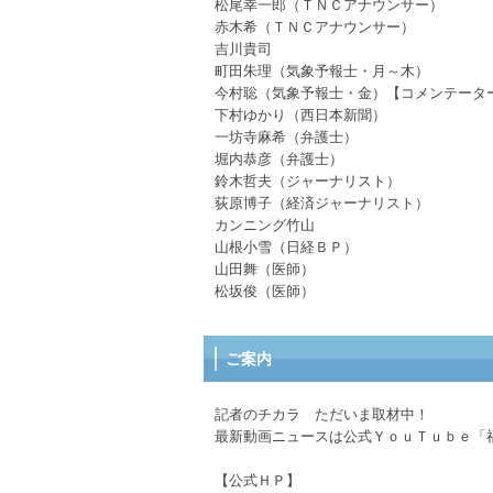
松尾幸一郎（ＴＮＣアナウンサー）
赤木希（ＴＮＣアナウンサー）
吉川貴司
町田朱理（気象予報士・月～木）
今村聡（気象予報士・金）【コメンテータ
下村ゆかり（西日本新聞）
一坊寺麻希（弁護士）
堀内恭彦（弁護士）
鈴木哲夫（ジャーナリスト）
荻原博子（経済ジャーナリスト）
カンニング竹山
山根小雪（日経ＢＰ）
山田舞（医師）
松坂俊（医師）
ご案内
記者のチカラ ただいま取材中！
最新動画ニュースは公式ＹｏｕＴｕｂｅ「
【公式ＨＰ】