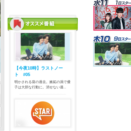
【今夜10時】
ラストノー
ト #05
明かされる葵の過去。嫉妬の渦で優
子は大胆な行動に。消せない過...