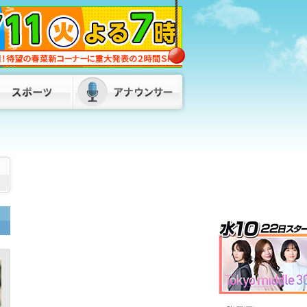
「ネパールは天国」蔵内議長の発言が波
紋 維新・吉村代表「福岡県議会改革を
公約に」 若手県議には有権者から厳し
い声
2026/08/06 18:45
「閉める店は増えるのでは」食料品消費
税“1%減税” 外食業界から懸念の声 ス
ーパーは「値札の付け替えが大変」 福
岡
2026/08/06 18:20
キットづくりで学ぶ超小型人工衛星 高
校生30人が参加「将来はJAXAで仕事し
たい」 九州工業大学でワークショッ
プ 福岡
2026/08/06 17:50
「倉庫から爆発音」目撃者から通報 倉
庫と住宅計4棟を全焼 1棟は空き家との
情報も 福岡・柳川市
2026/08/06
19:20