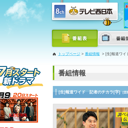
トップページ
>
番組情報
>
[生]報道ワイ
番組情報
[生]報道ワイド 記者のチカラ[字]
[