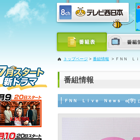
トップページ
>
番組情報
>
ＦＮＮ Ｌｉ
番組情報
ＦＮＮ Ｌｉｖｅ Ｎｅｗｓ α[字]