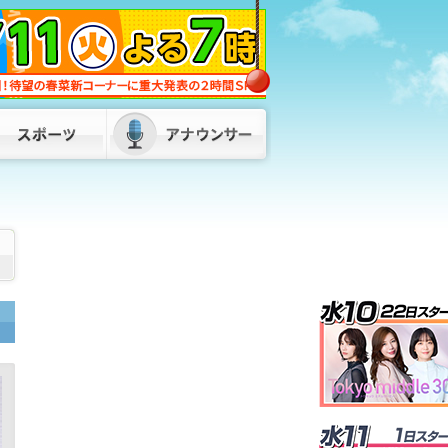
きょう午後4時49分～ 「記者のチカ
ラ」は…
2026/08/06 09:00
“ネパールは天国”発言の蔵内氏 海外出
張の内容を説明「心の豊かさ感じた」ワ
ンヘルスに関するMOU締結も 福岡
2026/08/05 18:30
新しい副議長を選ぶ臨時議会を17日に開
催へ “音声データ”で議員辞職した中尾
氏の後任決める 蔵内議長が表明 福岡
県議会の金銭授受疑惑
2026/08/05
17:40
【交通情報】日豊線 新田原～中津間で
運転見合わせ 特急「ソニック」が踏切
事故【6日午前11時30分時点】
2026/08/06 11:35