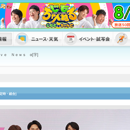
ｖｅ Ｎｅｗｓ α[字]
[定時・総合]