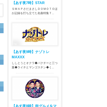
【あす夜7時】
STAR
ＳＭＡＰさだまさしＤＯＭＯＴＯほ
か記録を打ち立てた名曲特集Ｔ...
【あす夜9時】
ナゾトレ
MAXXX
ししとうとオクラ◆パクチーと三つ
葉◆ライチとマンゴスチン◆く...
【あす夜8時】
街グルメをマ