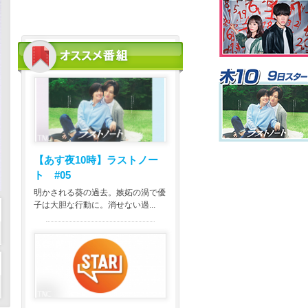
【あす夜10時】
ラストノー
ト #05
明かされる葵の過去。嫉妬の渦で優
子は大胆な行動に。消せない過...