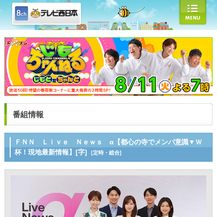
番組情報
ＦＮＮ Ｌｉｖｅ Ｎｅｗｓ α【都心の寺でメンパ意識▼Ｗ
杯！現地最新情報】[字]
[定時・総合]