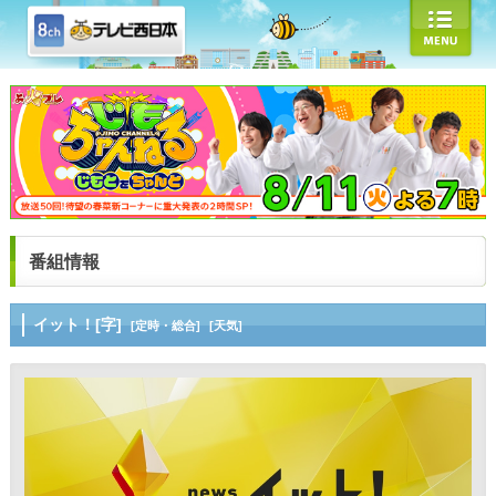
番組情報
イット！[字]
[定時・総合]
[天気]