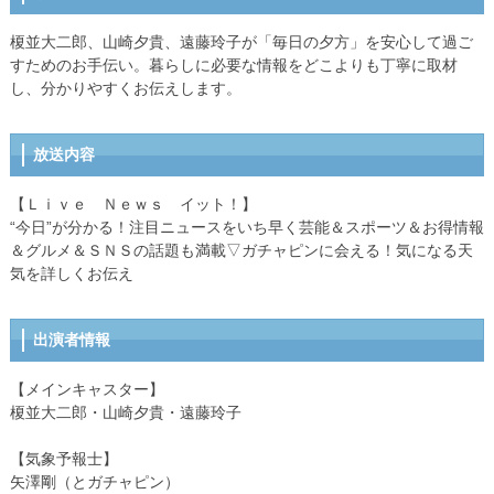
榎並大二郎、山崎夕貴、遠藤玲子が「毎日の夕方」を安心して過ご
すためのお手伝い。暮らしに必要な情報をどこよりも丁寧に取材
し、分かりやすくお伝えします。
放送内容
【Ｌｉｖｅ Ｎｅｗｓ イット！】
“今日”が分かる！注目ニュースをいち早く芸能＆スポーツ＆お得情報
＆グルメ＆ＳＮＳの話題も満載▽ガチャピンに会える！気になる天
気を詳しくお伝え
出演者情報
【メインキャスター】
榎並大二郎・山崎夕貴・遠藤玲子
【気象予報士】
矢澤剛（とガチャピン）