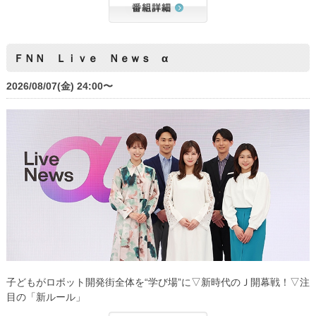
ＦＮＮ Ｌｉｖｅ Ｎｅｗｓ α
2026/08/07(金) 24:00〜
子どもがロボット開発街全体を“学び場”に▽新時代のＪ開幕戦！▽注
目の「新ルール」