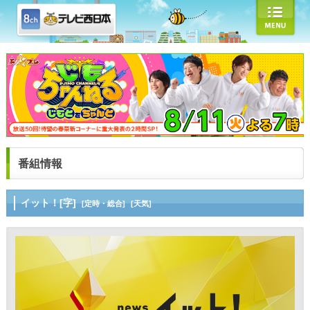
番組情報
イット！[字]
[定時・総合]
[天気]