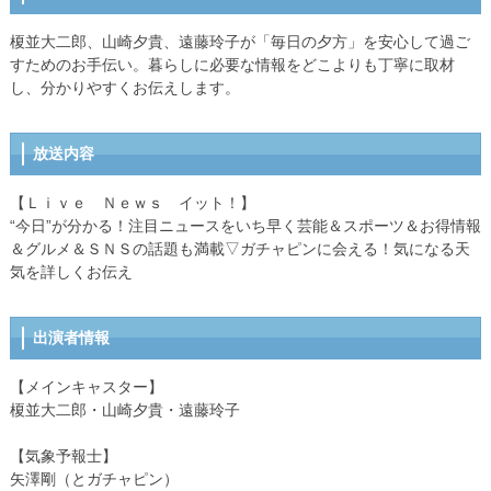
榎並大二郎、山崎夕貴、遠藤玲子が「毎日の夕方」を安心して過ご
すためのお手伝い。暮らしに必要な情報をどこよりも丁寧に取材
し、分かりやすくお伝えします。
放送内容
【Ｌｉｖｅ Ｎｅｗｓ イット！】
“今日”が分かる！注目ニュースをいち早く芸能＆スポーツ＆お得情報
＆グルメ＆ＳＮＳの話題も満載▽ガチャピンに会える！気になる天
気を詳しくお伝え
出演者情報
【メインキャスター】
榎並大二郎・山崎夕貴・遠藤玲子
【気象予報士】
矢澤剛（とガチャピン）