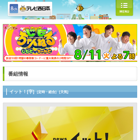
番組情報
イット！[字]
[定時・総合]
[天気]