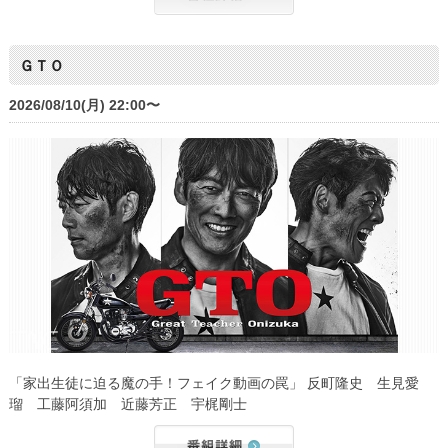
ＧＴＯ
2026/08/10(月) 22:00〜
「家出生徒に迫る魔の手！フェイク動画の罠」 反町隆史 生見愛
瑠 工藤阿須加 近藤芳正 宇梶剛士