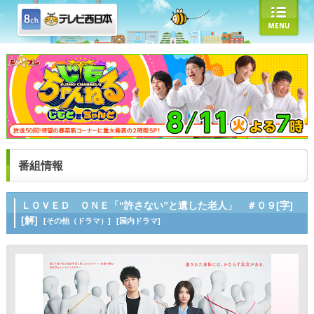
番組情報
ＬＯＶＥＤ ＯＮＥ「“許さない”と遺した老人」 ＃０９[字]
[解]
[その他（ドラマ）]
[国内ドラマ]