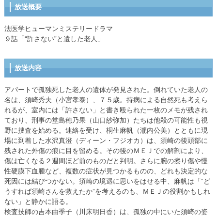
放送概要
法医学ヒューマンミステリードラマ
９話「“許さない”と遺した老人」
放送内容
アパートで孤独死した老人の遺体が発見された。倒れていた老人の
名は、須崎秀夫（小宮孝泰）、７５歳。持病による自然死も考えら
れるが、室内には「許さない」と書き殴られた一枚のメモが残され
ており、刑事の堂島穂乃果（山口紗弥加）たちは他殺の可能性も視
野に捜査を始める。連絡を受け、桐生麻帆（瀧内公美）とともに現
場に到着した水沢真澄（ディーン・フジオカ）は、須崎の後頭部に
残された外傷の痕に目を留める。その後のＭＥＪでの解剖により、
傷は亡くなる２週間ほど前のものだと判明。さらに腕の擦り傷や慢
性硬膜下血腫など、複数の症状が見つかるものの、どれも決定的な
死因には結びつかない。須崎の境遇に思いをはせる中、麻帆は「“ど
うすれば須崎さんを救えたか”を考えるのも、ＭＥＪの役割かもしれ
ない」と静かに語る。
検査技師の吉本由季子（川床明日香）は、孤独の中にいた須崎の姿