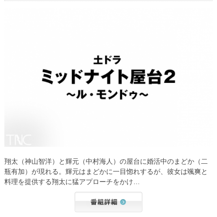
翔太（神山智洋）と輝元（中村海人）の屋台に婚活中のまどか（二
瓶有加）が現れる。輝元はまどかに一目惚れするが、彼女は颯爽と
料理を提供する翔太に猛アプローチをかけ…