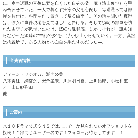
に、定年退職の直後に妻を亡くした自身の父・茂（遠山俊也）を重
ね合わせていた。一人で暮らす実家の父を心配し、毎週通っては部
屋を片付け、料理を作り置きして帰る由季子。その話を聞いた真澄
は、彼女に事件現場を見てほしいと告げる。そして須崎の部屋を訪
れた由季子が気付いたのは、些細な違和感。しかしそれが、誰も知
らなかった須崎の“生前の姿”を、浮かび上がらせていく。一方、真澄
は拘置所で、ある人物との面会を果たすのだった―。
出演者情報
ディーン・フジオカ、瀧内公美
八木勇征、綱啓永、安斉星来、川床明日香、上川拓郎、小松和重
／ 山口紗弥加
他
ご案内
水１０ドラマ公式ＳＮＳではここでしか見られないオフショットを
投稿！全部同じユーザー名です！フォローお待ちしてます！！