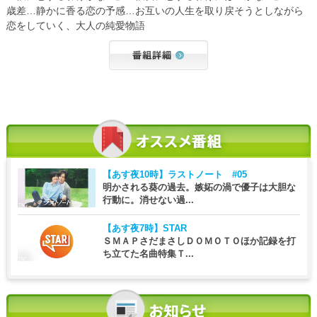
歳差…静かに香る恋の予感…お互いの人生を取り戻そうとしながら
恋をしていく、大人の純愛物語
【あす夜10時】
ラストノート #05
明かされる葵の過去。嫉妬の渦で優子は大胆な
行動に。消せない過...
【あす夜7時】
STAR
ＳＭＡＰさだまさしＤＯＭＯＴＯほか記録を打
ち立てた名曲特集Ｔ...