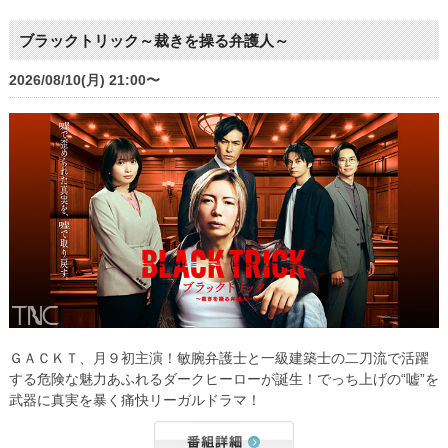
ブラックトリック～裁きを操る弁護人～
2026/08/10(月) 21:00〜
ＧＡＣＫＴ、月９初主演！敏腕弁護士と一級建築士の二刀流で活躍
する危険な魅力あふれるダークヒーローが誕生！でっち上げの“嘘”を
武器に真実を暴く痛快リーガルドラマ！