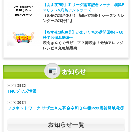
【あす夜7時】
J1リーグ開幕記念マッチ 横浜F
マリノス×鹿島アントラーズ
（延長の場合あり） 新時代到来！シーズンカレ
ンダーの移行によ...
【あす夜9時30分】
かまいたちの瞬間回答!～60
秒でお悩み解決～
焼肉きんぐでラザニア？卵焼き？最強アレンジ
レシピ＆丸亀製麺裏...
2026.08.03
TNCグッズ情報
2026.08.01
フジネットワーク サザエさん募金令和８年熊本地震被災地救援