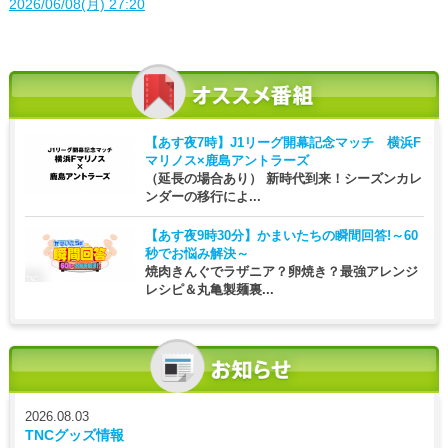
2026/06/08(月) 27:20
【あす夜7時】
J1リーグ開幕記念マッチ 横浜F
マリノス×鹿島アントラーズ
（延長の場合あり） 新時代到来！シーズンカレ
ンダーの移行によ...
【あす夜9時30分】
かまいたちの瞬間回答!～60
秒でお悩み解決～
焼肉きんぐでラザニア？卵焼き？最強アレンジ
レシピ＆丸亀製麺裏...
2026.08.03
TNCグッズ情報