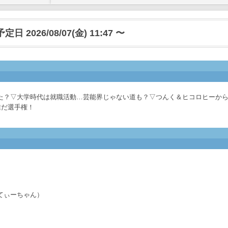
日 2026/08/07(金) 11:47 〜
た？▽大学時代は就職活動…芸能界じゃない道も？▽つんく＆ヒコロヒーか
誰だ選手権！
花
ーてぃーちゃん）