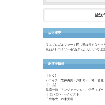
放送予定
放送概要
父はプロゴルファー！同じ道は考えなかっ
素顔タレコミ▽一番“あざとかわいい”のは
出演者情報
【ＭＣ】
ハライチ（岩井勇気・澤部佑）、神田愛
【出演】
児嶋一哉（アンジャッシュ）、信子（ぱ
【ぽいぽいトークゲスト】
千葉雄大、鈴木愛理