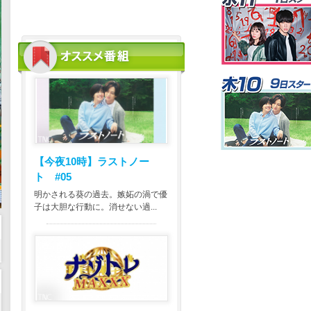
【今夜10時】
ラストノー
ト #05
明かされる葵の過去。嫉妬の渦で優
子は大胆な行動に。消せない過...