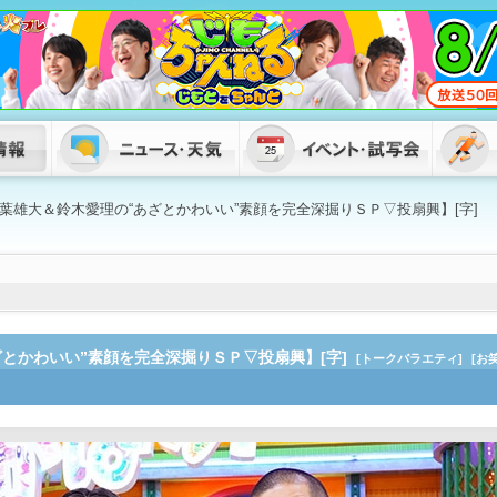
葉雄大＆鈴木愛理の“あざとかわいい”素顔を完全深掘りＳＰ▽投扇興】[字]
とかわいい”素顔を完全深掘りＳＰ▽投扇興】[字]
[トークバラエティ]
[お