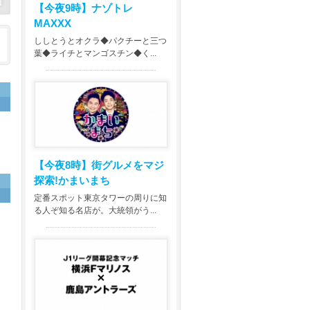
【今夜9時】
ナゾトレ
MAXXX
ししとうとオクラ◆パクチーと三つ
葉◆ライチとマンゴスチン◆く...
ら
【今夜8時】
街グルメをマジ
探索!かまいまち
定番スポット東京タワーの周りに知
る人ぞ知る名店が。大統領がう...