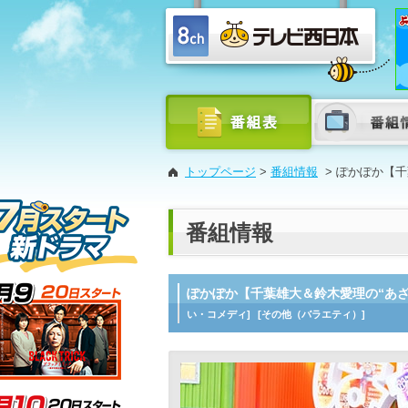
トップページ
>
番組情報
>
ぽかぽか【千
番組情報
ぽかぽか【千葉雄大＆鈴木愛理の“あざ
い・コメディ]
[その他（バラエティ）]