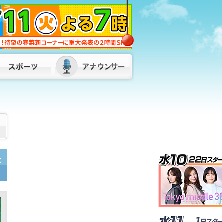
「ネパールは天国」蔵内議長の発言が波
紋 維新・吉村代表「福岡県議会改革を
公約に」 若手県議には有権者から厳し
い声
2026/08/06 18:45
「閉める店は増えるのでは」食料品消費
税“1%減税” 外食業界から懸念の声 ス
ーパーは「値札の付け替えが大変」 福
岡
2026/08/06 18:20
キットづくりで学ぶ超小型人工衛星 高
校生30人が参加「将来はJAXAで仕事し
たい」 九州工業大学でワークショッ
プ 福岡
2026/08/06 17:50
「倉庫から爆発音」目撃者から通報 倉
庫と住宅計4棟を全焼 1棟は空き家との
情報も 福岡・柳川市
2026/08/06
笑
19:20