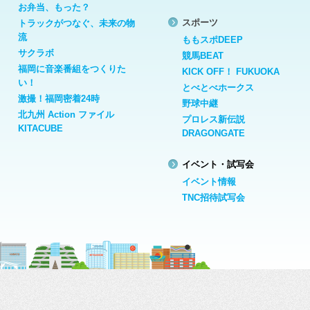
お弁当、もった？
スポーツ
トラックがつなぐ、未来の物
流
ももスポDEEP
サクラボ
競馬BEAT
福岡に音楽番組をつくりた
KICK OFF！ FUKUOKA
い！
とべとべホークス
激撮！福岡密着24時
野球中継
北九州 Action ファイル
プロレス新伝説
KITACUBE
DRAGONGATE
イベント・試写会
イベント情報
TNC招待試写会