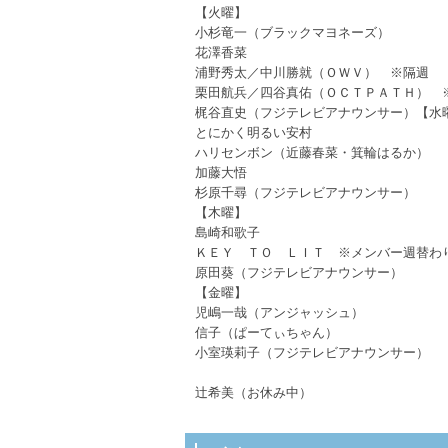
【火曜】
小杉竜一（ブラックマヨネーズ）
花澤香菜
浦野秀太／中川勝就（ＯＷＶ） ※隔週
栗田航兵／四谷真佑（ＯＣＴＰＡＴＨ）
梶谷直史（フジテレビアナウンサー）【水
とにかく明るい安村
ハリセンボン（近藤春菜・箕輪はるか）
加藤大悟
杉原千尋（フジテレビアナウンサー）
【木曜】
島崎和歌子
ＫＥＹ ＴＯ ＬＩＴ ※メンバー週替
原田葵（フジテレビアナウンサー）
【金曜】
児嶋一哉（アンジャッシュ）
信子（ぱーてぃちゃん）
小室瑛莉子（フジテレビアナウンサー）
辻希美（お休み中）