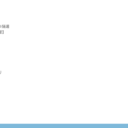
 ※隔週
曜】
わり