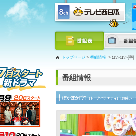
トップページ
>
番組情報
>
ぽかぽか[字]
番組情報
ぽかぽか[字]
[トークバラエティ]
[お笑い・