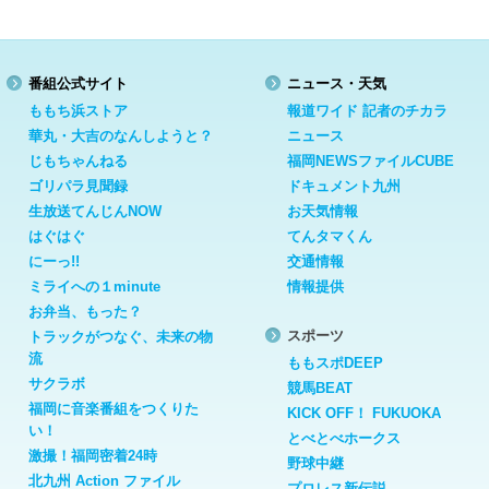
番組公式サイト
ニュース・天気
ももち浜ストア
報道ワイド 記者のチカラ
華丸・大吉のなんしようと？
ニュース
じもちゃんねる
福岡NEWSファイルCUBE
ゴリパラ見聞録
ドキュメント九州
生放送てんじんNOW
お天気情報
はぐはぐ
てんタマくん
にーっ!!
交通情報
ミライへの１minute
情報提供
お弁当、もった？
スポーツ
トラックがつなぐ、未来の物
流
ももスポDEEP
サクラボ
競馬BEAT
福岡に音楽番組をつくりた
KICK OFF！ FUKUOKA
い！
とべとべホークス
激撮！福岡密着24時
野球中継
北九州 Action ファイル
プロレス新伝説