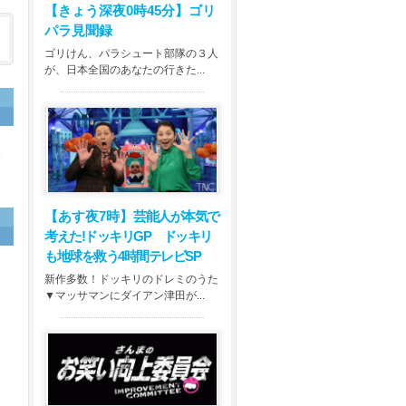
【きょう深夜0時45分】
ゴリ
パラ見聞録
ゴリけん、パラシュート部隊の３人
が、日本全国のあなたの行きた...
裏
【あす夜7時】
芸能人が本気で
考えた!ドッキリGP ドッキリ
も地球を救う4時間テレビSP
新作多数！ドッキリのドレミのうた
▼マッサマンにダイアン津田が...