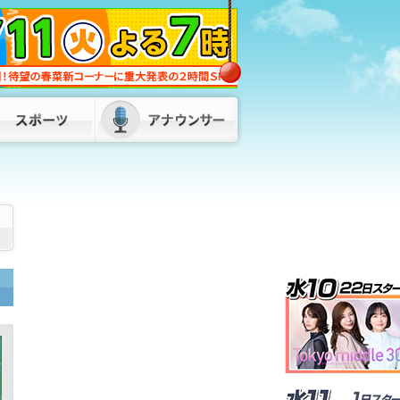
福岡県・福岡市・北九州市が「副首都」
指定目指し初の連絡会議 服部知事「県
内の市町村、経済界の皆さんとも力を合
わせて」
2026/08/07 17:50
松尾県議が自民県議団の会長を辞任 後
任は8月10日に選挙で決定へ 福岡県議
会
2026/08/07 17:00
SNSで知り合った“投資家”の話を信じ…
4900万円超だまし取られる 30代女性
が被害 山口・下関市
2026/08/07
17:00
72歳男がスーツ姿で正社員装い…デパー
トのバックヤードで“窃盗”繰り返した
か 全国10都府県で400万円超の被害
福岡県警
2026/08/07 18:55