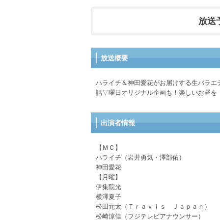
放送予定
放送概要
ハライチ＆神田愛花がお届けする生バラエ
話▽曜日オリジナル企画も！楽しいお昼を
出演者情報
【ＭＣ】
ハライチ（岩井勇気・澤部佑）
神田愛花
【月曜】
伊集院光
横澤夏子
松田元太（Ｔｒａｖｉｓ Ｊａｐａｎ）
松崎涼佳（フジテレビアナウンサー）