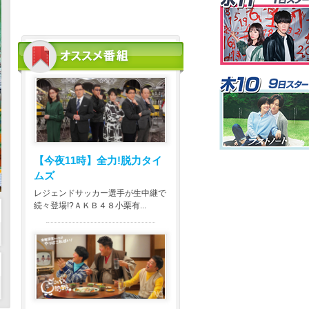
【今夜11時】
全力!脱力タイ
ムズ
レジェンドサッカー選手が生中継で
続々登場!?ＡＫＢ４８小栗有...