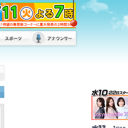
きょう午後4時49分～ 「記者のチカ
ラ」は…
2026/08/10 08:00
福岡県内で飲酒運転相次ぐ 9日夜から
10未明にかけ男3人を逮捕 粕屋町で飲
酒追突事故も
2026/08/10 08:00
九州朝日放送社員が“飲酒運転” 警察の
職務質問で基準値超えのアルコール検
出 「社会人の自覚欠いていた」 福岡
市
2026/08/09 19:30
【単独インタ】福岡県議会の“蔵内体
制”への“忖度”「一切断つ」服部知事が表
明 過度な配慮を認めて事実上の決別宣
言
2026/08/10 12:10