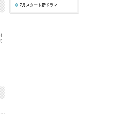
7月スタート新ドラマ
す
武