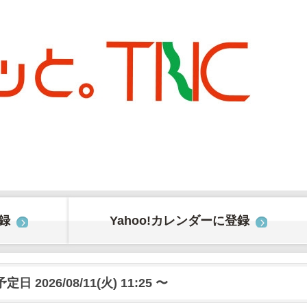
登録
Yahoo!カレンダーに登録
日 2026/08/11(火) 11:25 〜