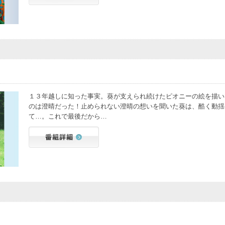
１３年越しに知った事実。葵が支えられ続けたピオニーの絵を描い
のは澄晴だった！止められない澄晴の想いを聞いた葵は、酷く動揺
て…。これで最後だから…