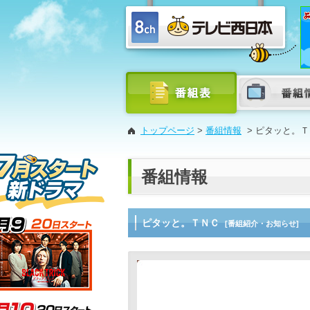
トップページ
>
番組情報
>
ピタッと。Ｔ
番組情報
ピタッと。ＴＮＣ
[番組紹介・お知らせ]