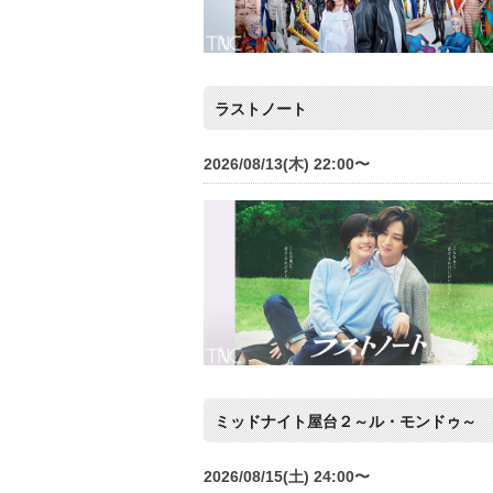
ラストノート
2026/08/13(木) 22:00〜
ミッドナイト屋台２～ル・モンドゥ～
2026/08/15(土) 24:00〜