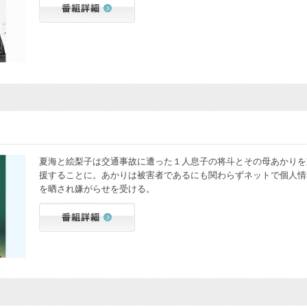
夏海と絵梨子は交通事故に遭った１人息子の将斗とその母あかりを
援することに。あかりは被害者であるにも関わらずネットで個人情
を晒され嫌がらせを受ける。