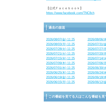
【公式Ｆａｃｅｂｏｏｋ】
https://www.facebook.com/TNC8ch
過去の放送
2026/08/07(金) 11:25
2026/08/06(木
2026/08/03(月) 11:25
2026/07/31(金
2026/07/28(火) 11:25
2026/07/27(月
2026/07/21(火) 11:25
2026/07/20(月
2026/07/15(水) 11:25
2026/07/14(火
2026/07/09(木) 11:25
2026/07/06(月
2026/07/01(水) 11:25
2026/06/30(火
2026/06/25(木) 11:25
2026/06/24(水
2026/06/19(金) 11:25
2026/06/18(木
2026/06/15(月) 11:25
2026/06/12(金
この番組を見てる人はこんな番組も見