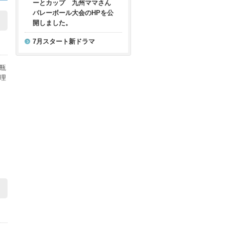
ーとカップ 九州ママさん
バレーボール大会のHPを公
開しました。
7月スタート新ドラマ
瓶
理