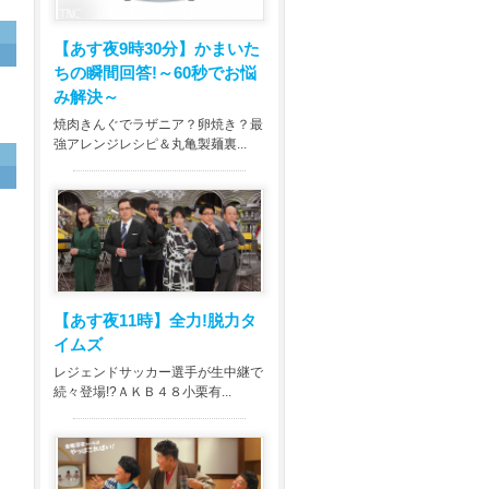
【あす夜9時30分】
かまいた
ちの瞬間回答!～60秒でお悩
み解決～
焼肉きんぐでラザニア？卵焼き？最
強アレンジレシピ＆丸亀製麺裏...
【あす夜11時】
全力!脱力タ
イムズ
レジェンドサッカー選手が生中継で
続々登場!?ＡＫＢ４８小栗有...