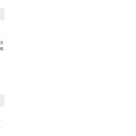
支
報
フ