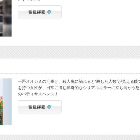
一匹オオカミの刑事と、殺人鬼に触れると“殺した人数”が見える能
を持つ女性が、日常に潜む猟奇的なシリアルキラーに立ち向かう怒
のバディサスペンス！