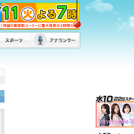
「ネパールは天国」蔵内議長の発言が波
紋 維新・吉村代表「福岡県議会改革を
公約に」 県外の議長も「本当に配慮に
欠けている」
2026/08/06 18:45
「閉める店は増えるのでは」食料品消費
税“1%減税” 外食業界から懸念の声 ス
ーパーは「値札の付け替えが大変」 福
岡
2026/08/06 18:20
キットづくりで学ぶ超小型人工衛星 高
校生30人が参加「将来はJAXAで仕事し
たい」 九州工業大学でワークショッ
プ 福岡
2026/08/06 17:50
「倉庫から爆発音」目撃者から通報 倉
庫と住宅計4棟を全焼 1棟は空き家との
情報も 福岡・柳川市
2026/08/06
19:20