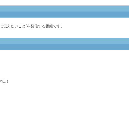
に伝えたいこと”を発信する番組です。
宣伝！