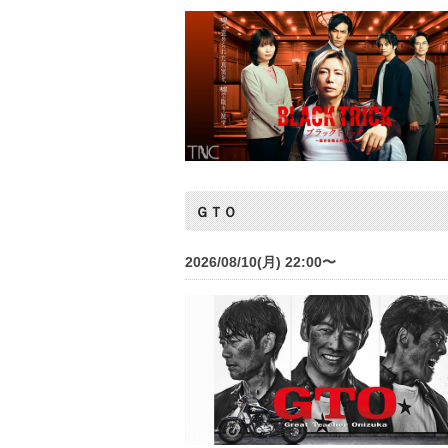
ＧＴＯ
2026/08/10(月) 22:00〜