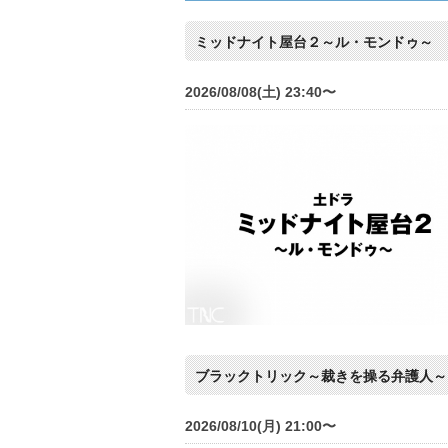
ミッドナイト屋台２～ル・モンドゥ～
2026/08/08(土) 23:40〜
ブラックトリック～裁きを操る弁護人～
2026/08/10(月) 21:00〜