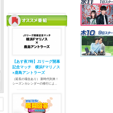
【あす夜7時】
J1リーグ開幕
記念マッチ 横浜Fマリノス
×鹿島アントラーズ
（延長の場合あり） 新時代到来！
シーズンカレンダーの移行によ...