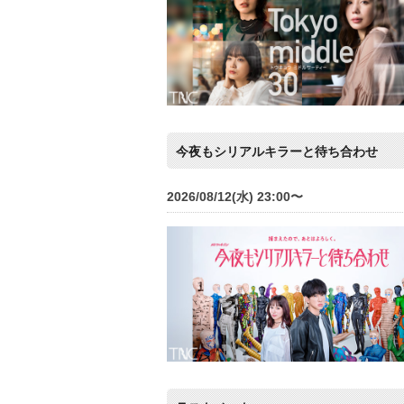
今夜もシリアルキラーと待ち合わせ
2026/08/12(水) 23:00〜