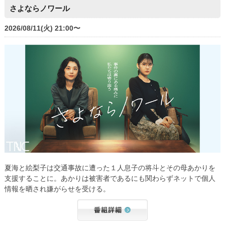
さよならノワール
2026/08/11(火) 21:00〜
夏海と絵梨子は交通事故に遭った１人息子の将斗とその母あかりを
支援することに。あかりは被害者であるにも関わらずネットで個人
情報を晒され嫌がらせを受ける。