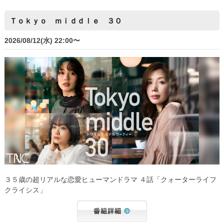
Ｔｏｋｙｏ ｍｉｄｄｌｅ ３０
2026/08/12(水) 22:00〜
３５歳の超リアルな恋愛ヒューマンドラマ ４話「クォーターライフ
クライシス」