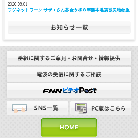
2026.08.01
フジネットワーク サザエさん募金令和８年熊本地震被災地救援