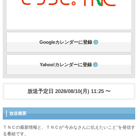
Googleカレンダーに登録
Yahoo!カレンダーに登録
放送予定日 2026/08/10(月) 11:25 〜
放送概要
ＴＮＣの最新情報と、ＴＮＣが“今みなさんに伝えたいこと”を発信す
る番組です。