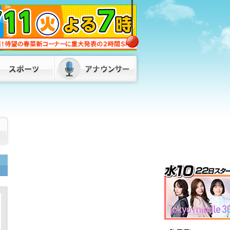
西鉄福岡駅と薬院駅の構内で不適切音
声 下品な言葉含む歌声など 外部から
不正に流されたか 警察に被害届提出も
検討
2026/08/07 10:00
きょう午後4時49分～ 「記者のチカ
ラ」は…
2026/08/07 09:00
「倉庫から爆発音」目撃者から通報 倉
庫と住宅計4棟を全焼 1棟は空き家との
情報も 福岡・柳川市
2026/08/06
19:20
県議会との“悪しき慣行”見直し 口利き
や不当要求から職員守る条例を提案へ
パーティー券購入問題などを受け 福岡
2026/08/07 11:55