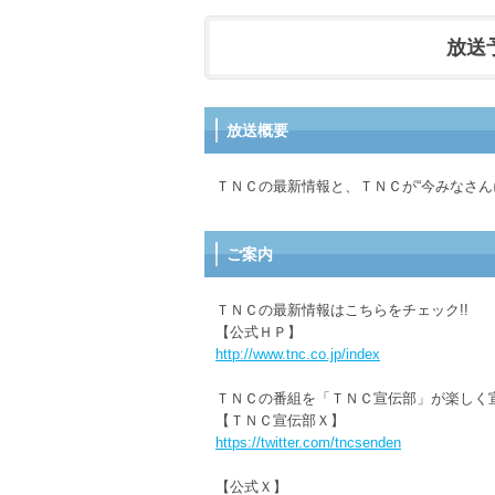
放送予定
放送概要
ＴＮＣの最新情報と、ＴＮＣが“今みなさん
ご案内
ＴＮＣの最新情報はこちらをチェック!!
【公式ＨＰ】
http://www.tnc.co.jp/index
ＴＮＣの番組を「ＴＮＣ宣伝部」が楽しく
【ＴＮＣ宣伝部Ｘ】
https://twitter.com/tncsenden
【公式Ｘ】