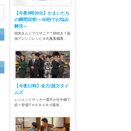
【今夜9時30分】
かまいたち
の瞬間回答!～60秒でお悩み
解決～
焼肉きんぐでラザニア？卵焼き？最
強アレンジレシピ＆丸亀製麺裏...
【今夜11時】
全力!脱力タイ
ムズ
レジェンドサッカー選手が生中継で
続々登場!?ＡＫＢ４８小栗有...