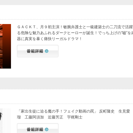
ＧＡＣＫＴ、月９初主演！敏腕弁護士と一級建築士の二刀流で活躍
る危険な魅力あふれるダークヒーローが誕生！でっち上げの“嘘”を
器に真実を暴く痛快リーガルドラマ！
「家出生徒に迫る魔の手！フェイク動画の罠」 反町隆史 生見愛
瑠 工藤阿須加 近藤芳正 宇梶剛士