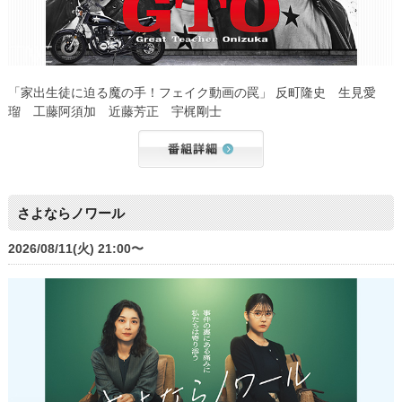
「家出生徒に迫る魔の手！フェイク動画の罠」 反町隆史 生見愛
瑠 工藤阿須加 近藤芳正 宇梶剛士
さよならノワール
2026/08/11(火) 21:00〜