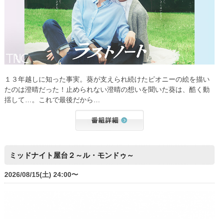
１３年越しに知った事実。葵が支えられ続けたピオニーの絵を描い
たのは澄晴だった！止められない澄晴の想いを聞いた葵は、酷く動
揺して…。これで最後だから…
ミッドナイト屋台２～ル・モンドゥ～
2026/08/15(土) 24:00〜