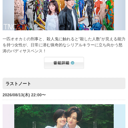
一匹オオカミの刑事と、殺人鬼に触れると“殺した人数”が見える能力
を持つ女性が、日常に潜む猟奇的なシリアルキラーに立ち向かう怒
涛のバディサスペンス！
ラストノート
2026/08/13(木) 22:00〜