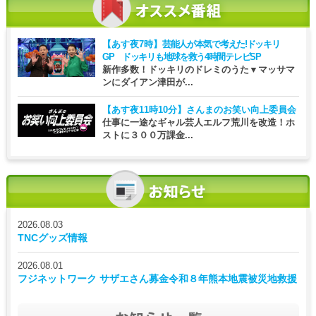
【あす夜7時】
芸能人が本気で考えた!ドッキリ
GP ドッキリも地球を救う4時間テレビSP
新作多数！ドッキリのドレミのうた▼マッサマ
ンにダイアン津田が...
【あす夜11時10分】
さんまのお笑い向上委員会
仕事に一途なギャル芸人エルフ荒川を改造！ホ
ストに３００万課金...
2026.08.03
TNCグッズ情報
2026.08.01
フジネットワーク サザエさん募金令和８年熊本地震被災地救援