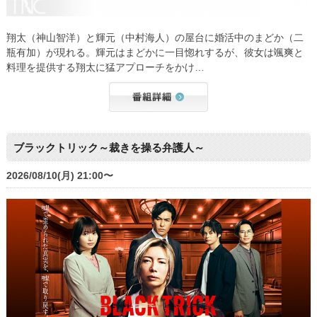
翔太（神山智洋）と輝元（中村海人）の屋台に婚活中のまどか（二
瓶有加）が現れる。輝元はまどかに一目惚れするが、彼女は颯爽と
料理を提供する翔太に猛アプローチをかけ…
ブラックトリック～裁きを操る弁護人～
2026/08/10(月) 21:00〜