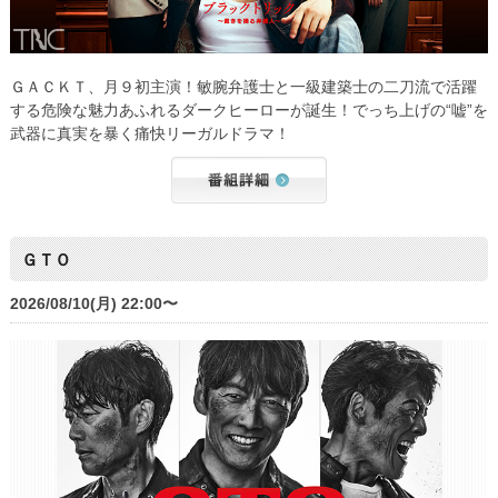
ＧＡＣＫＴ、月９初主演！敏腕弁護士と一級建築士の二刀流で活躍
する危険な魅力あふれるダークヒーローが誕生！でっち上げの“嘘”を
武器に真実を暴く痛快リーガルドラマ！
ＧＴＯ
2026/08/10(月) 22:00〜