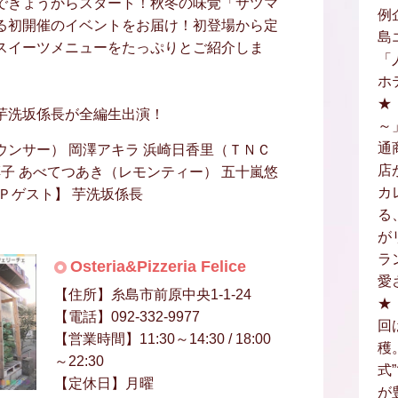
できょうからスタート！秋冬の味覚「サツマ
例
る初開催のイベントをお届け！初登場から定
島
スイーツメニューをたっぷりとご紹介しま
「
ホ
★
芋洗坂係長が全編生出演！
～
通
ンサー） 岡澤アキラ 浜崎日香里（ＴＮＣ
店
淳子 あべてつあき（レモンティー） 五十嵐悠
カ
Ｐゲスト】 芋洗坂係長
る
が
ラ
Osteria&Pizzeria Felice
愛
【住所】糸島市前原中央1-1-24
★
【電話】092-332-9977
回
【営業時間】11:30～14:30 / 18:00
穫
～22:30
式
【定休日】月曜
が