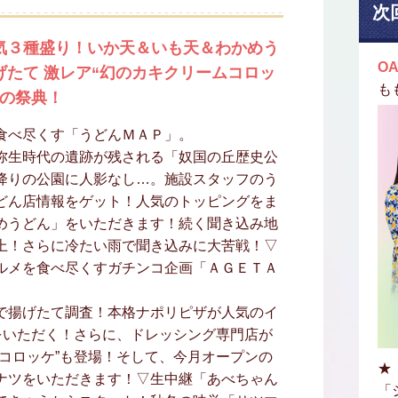
次
気３種盛り！いか天＆いも天＆わかめう
OA
げたて 激レア“幻のカキクリームコロッ
も
この祭典！
食べ尽くす「うどんＭＡＰ」。
弥生時代の遺跡が残される「奴国の丘歴史公
降りの公園に人影なし…。施設スタッフのう
どん店情報をゲット！人気のトッピングをま
めうどん」をいただきます！続く聞き込み地
上！さらに冷たい雨で聞き込みに大苦戦！▽
ルメを食べ尽くすガチンコ企画「ＡＧＥＴＡ
で揚げたて調査！本格ナポリピザが人気のイ
をいただく！さらに、ドレッシング専門店が
コロッケ”も登場！そして、今月オープンの
★
ナツをいただきます！▽生中継「あべちゃん
「