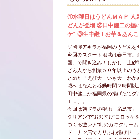
①水曜日はうどんＭＡＰ 人
どんが登場 ②田中健二の揚
ケ” ③生中継！お芋＆あん
▽岡澤アキラが福岡のうどんを
今回のスタート地域は春日市。
園」で聞き込み！しかし、土砂
どん人から創業５０年以上のう
とめた「えび天・いも天・わか
域へはなんと移動時間２時間以
田中健二が福岡県の揚げたてグ
ＴＥ」。
今回は朝ドラの聖地「糸島市」
タリアンで“おむすび”コロッケ
つくる激レア“幻のカキクリーム
ドーナツ店でカリふわ揚げドー