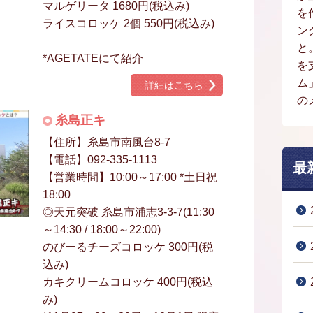
マルゲリータ 1680円(税込み)
を
ライスコロッケ 2個 550円(税込み)
ン
と
*AGETATEにて紹介
を
ム
詳細はこちら
の
糸島正キ
【住所】糸島市南風台8-7
【電話】092-335-1113
最
【営業時間】10:00～17:00 *土日祝
18:00
◎天元突破 糸島市浦志3-3-7(11:30
～14:30 / 18:00～22:00)
のびーるチーズコロッケ 300円(税
込み)
カキクリームコロッケ 400円(税込
み)