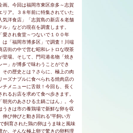
企画。今回は福岡市東区奈多～志賀
エリア。３８年前に特集されていた
人気洋食店」「志賀島の新店＆老舗
テル」などの現在を調査します。
「愛され食堂～つないで１００年
」は「福岡市博多区」で調査！川端
商店街の中で営む昭和レトロな喫茶
が登場。そして、門司港名物「焼き
レー」が博多で味わうことができ
、その歴史とは？さらに、極上の肉
リーズナブルに食べられる焼肉店の
ンチメニューに舌鼓！今回も、長く
されるお店を求めて食べ歩きます。
「朝光のあさひる土鍋ごはん」。今
はうきは市の養鶏場で新鮮な卵を収
。伸び伸びと動き回れる“平飼い方
”で飼育された鶏の卵はうま味と風味
豊か。そんな極上卵で驚きの卵料理