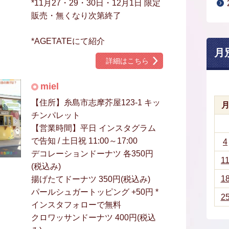
*11月27・29・30日・12月1日 限定
販売・無くなり次第終了
*AGETATEにて紹介
月
詳細はこちら
miel
【住所】糸島市志摩芥屋123-1 キッ
チンパレット
【営業時間】平日 インスタグラム
で告知 / 土日祝 11:00～17:00
4
デコレーションドーナツ 各350円
1
(税込み)
1
揚げたてドーナツ 350円(税込み)
パールシュガートッピング +50円 *
2
インスタフォローで無料
クロワッサンドーナツ 400円(税込