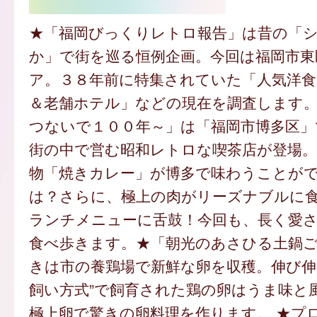
★「福岡びっくりレトロ報告」は昔の「
か」で街を巡る恒例企画。今回は福岡市東
ア。３８年前に特集されていた「人気洋食
＆老舗ホテル」などの現在を調査します
つないで１００年～」は「福岡市博多区」
街の中で営む昭和レトロな喫茶店が登場。
物「焼きカレー」が博多で味わうことが
は？さらに、極上の肉がリーズナブルに
ランチメニューに舌鼓！今回も、長く愛
食べ歩きます。★「朝光のあさひる土鍋
きは市の養鶏場で新鮮な卵を収穫。伸び伸
飼い方式”で飼育された鶏の卵はうま味と
極上卵で驚きの卵料理を作ります。 ★プ