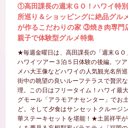
①高田課長の週末ＧＯ！ハワイ特別
所巡り＆ショッピングに絶品グルメ
が作るこだわりの家 ③焼き肉専門
親子で体験型グルメ特集
★毎週金曜日は、高田課長の「週末ＧＯ
ハワイツアー３泊５日体験の後編。ツア
メハ大王像などハワイの人気観光名所巡
街中の眺望の良いルーフテラスで贅沢
理。この日はフリータイム！ハワイ最
グモール「アラモアナセンター」でお
ど。そして夕食はサンセットクルージ
華ステーキセットを堪能！★土居祥平
ムを夢見る妄想型家バラエティ「福岡の