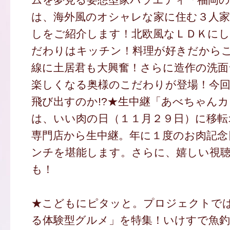
は、海外風のオシャレな家に住む３人家
しをご紹介します！北欧風なＬＤＫに
だわりはキッチン！料理が好きだから
線に土居君も大興奮！さらに造作の洗面
楽しくなる奥様のこだわりが登場！今
飛び出すのか!?★生中継「あべちゃん
は、いい肉の日（１１月２９日）に移転
専門店から生中継。年に１度のお肉記念
ンチを堪能します。さらに、嬉しい視
も！
★こどもにピタッと。プロジェクトで
る体験型グルメ」を特集！いけすで魚釣