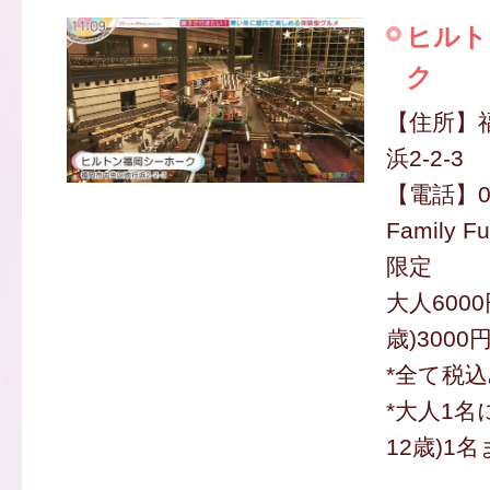
ヒルト
ク
【住所】
浜2-2-3
【電話】09
Family 
限定
大人6000
歳)3000
*全て税
*大人1名
12歳)1