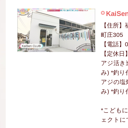
KaiSe
【住所】
町庄305
【電話】080
【定休日
アジ活き造
み) *釣
アジの塩焼
み) *釣
*こども
ェクトに