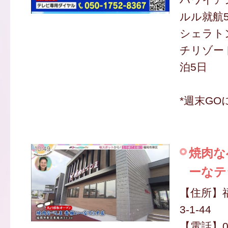
ルル就航
シェラト
チリゾー
泊5日
*週末GO
焼肉な
ーなテ
【住所】
3-1-44
【電話】09