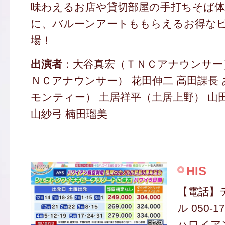
味わえるお店や貸切部屋の手打ちそば体
に、バルーンアートももらえるお得な
場！
出演者
：大谷真宏（ＴＮＣアナウンサー
ＮＣアナウンサー） 花田伸二 高田課長
モンティー） 土居祥平（土居上野） 山田
山紗弓 楠田瑠美
HIS
【電話】
ル 050-17
ハワイア