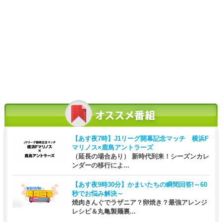
【あす夜7時】
J1リーグ開幕記念マッチ 横浜F
マリノス×鹿島アントラーズ
（延長の場合あり） 新時代到来！シーズンカレ
ンダーの移行によ...
【あす夜9時30分】
かまいたちの瞬間回答!～60
秒でお悩み解決～
焼肉きんぐでラザニア？卵焼き？最強アレンジ
レシピ＆丸亀製麺裏...